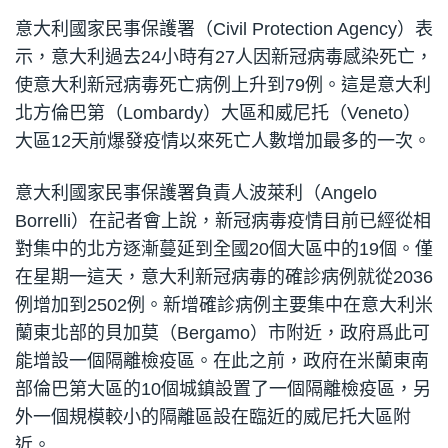
意大利國家民事保護署（Civil Protection Agency）表
示，意大利過去24小時有27人因新冠病毒感染死亡，
使意大利新冠病毒死亡病例上升到79例。這是意大利
北方倫巴第（Lombardy）大區和威尼托（Veneto）
大區12天前爆發疫情以來死亡人數增加最多的一次。
意大利國家民事保護署負責人波萊利（Angelo
Borrelli）在記者會上說，新冠病毒疫情目前已經從相
對集中的北方逐漸蔓延到全國20個大區中的19個。僅
在星期一這天，意大利新冠病毒的確診病例就從2036
例增加到2502例。新增確診病例主要集中在意大利米
蘭東北部的貝加莫（Bergamo）市附近，政府爲此可
能增設一個隔離檢疫區。在此之前，政府在米蘭東南
部倫巴第大區的10個城鎮設置了一個隔離檢疫區，另
外一個規模較小的隔離區設在臨近的威尼托大區附
近。