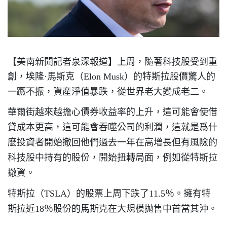
【美南新聞記者泉深報道】上周，隨著科技股受到重
創，埃隆
·馬斯克（Elon Musk）的特斯拉股價驚人的
一蹶不振，資産淨值暴跌，從世界老大變成老二。
華爾街越來越擔心債券收益率的上升，這可能會使借
貸成本更高，這可能會吞噬公司的利潤，這就是爲什
麽投資者開始撤回他們過去一年在高增長但有風險的
科技股中持有的股份，開始扭轉局面，例如從特斯拉
撤資。
特斯拉（TSLA）的股票上周下跌了11.5％。擁有特
斯拉近18％股份的馬斯克在大規模抛售中首當其沖。