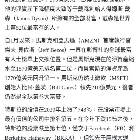
他的淨資産下降幅度大致等于戴森創始人傑姆斯·戴
森（James Dyson）所擁有的全部財富，戴森是世界
上第52位最富有的人。
自1月以來，馬斯克和亞馬遜（AMZN）首席執行官
傑夫·貝佐斯（Jeff Bezos）一直在彭博社的全球最富
有人士榜單上交換位置。但是馬斯克現在的淨資産縮
水至1570億美元排名第二位，而貝索斯的淨資産爲
1770億美元回升第一。馬斯克仍然比微軟（MSFT）
創始人比爾·蓋茨（Bill Gates）領先210億美元，後者
仍然是全球第叁大富豪。
特斯拉的股價在2020年上漲了743％，在股票市場上
最有價值的公司中排名第五。在今年下跌15％之後，
特斯拉的股票跌至第七位，僅次于Facebook（FB）和
Berkshire Hathaway（BRKA），但領先于摩根大通