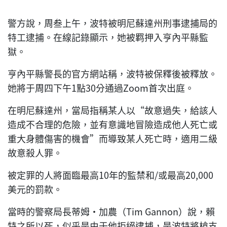
警方說，周叁上午，波特被明尼蘇達州刑事逮捕局的
特工逮捕。在線記錄顯示，她被羁押入亨內平縣監
獄。
亨內平縣警長的官方網站稱，波特被保釋後被釋放。
她將于周四下午1點30分通過Zoom首次出庭。
在明尼蘇達州，當局指稱某人以“故意過失，給該人
造成不合理的危險，並有意識地冒險造成他人死亡或
重大身體傷害的機會”而導致某人死亡時，適用二級
故意殺人罪。
被定罪的人將面臨最高10年的監禁和/或最高20,000
美元的罰款。
當時的警察局長蒂姆·加農（Tim Gannon）說，賴
特之所以死，似乎是由于他拒絕逮捕，是波特將槍支