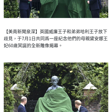
【美南新聞泉深】英國威廉王子和弟弟哈利王子放下
歧見，于7月1日共同爲一座紀念他們的母親黛安娜王
妃60歲冥誕的全新雕像揭幕。