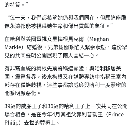
的特質。”
“每一天，我們都希望她仍與我們同在，但願這座雕
像永遠都能被視爲她生命和傑出貢獻的象征。”
在哈利與美國電視女星梅根馬克爾（Meghan
Markle）結婚後，兄弟倆關系陷入緊張狀態，這份罕
見的共同聲明公開展現了兩人團結一心。
有非裔血統的梅根先前聲稱遭霸淩，與哈利移居美
國，震驚各界，後來梅根又在媒體專訪中指稱王室內
部存在種族歧視，這些事都讓威廉與哈利一度緊密的
關系明顯惡化。
39歲的威廉王子和36歲的哈利王子上一次共同在公開
場合相會，是在今年4月其祖父菲利普親王（Prince
Philip）去世的葬禮上。