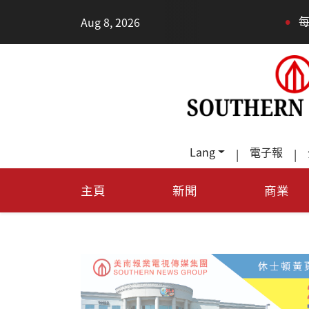
•
Aug 8, 2026
每天多走幾步路，老少都受益
Lang
電子報
|
|
主頁
新聞
商業