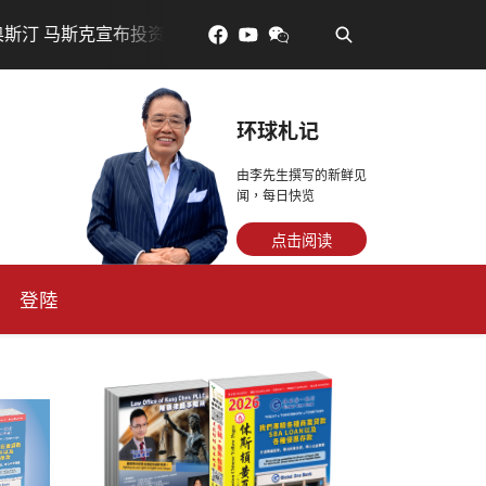
•
亿美元建设AI芯片制造基地
吃對了更年輕：花青素如何守住
环球札记
由李先生撰写的新鲜见
闻，每日快览
点击阅读
登陸