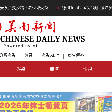
•
德州TeraFab芯片项目落户奥斯汀 马斯克宣布投资200
分類廣告
黃頁
廣告 AD
廣告價格
|
|
|
娛樂
體壇
電視