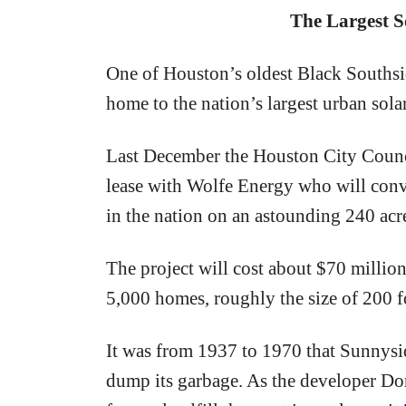
The Largest S
One of Houston’s oldest Black Souths
home to the nation’s largest urban sola
Last December the Houston City Counc
lease with Wolfe Energy who will conver
in the nation on an astounding 240 acr
The project will cost about $70 milli
5,000 homes, roughly the size of 200 fo
It was from 1937 to 1970 that Sunnysi
dump its garbage. As the developer Dori