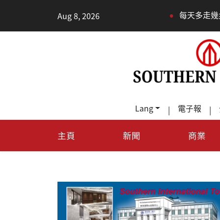
•
Aug 8, 2026
每天多走幾步路，老少都受益
Lang
電子報
|
|
主頁
新聞
商業