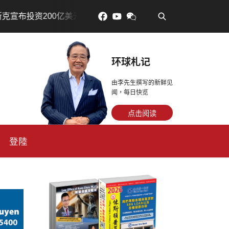
•
美元建设AI芯片制造基地
吃對了更年輕：花青素如何守住
环球札记
由李先生撰写的新鲜见
闻，每日快览
点击阅读
登陸