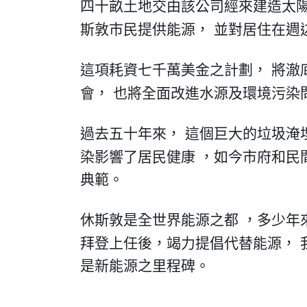
四十畝土地交由該公司經來建造太
斯敦市民提供能源
，
並對居住在週
這項耗資七千萬美金之計劃
，
將澈
會
，
也將全面改進水源及環境污染
過去五十年來
，
這個巨大的垃圾淹
染影響了居民健康
，
如今市府和民
典範
。
休斯敦是全世界能源之都
，
多少年
拜登上任後
，
竭力提倡代替能源
，
是新能源之里程碑
。