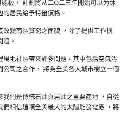
陽能板
，
計劃將
从
二
O
二三年開始可以
为
休
边的居民給予特優價格
。
底改變南區貧窮之面貌
，
除了提供工作機
問題
。
埋場地社區帶來許多問題
，
其中包括空氣汚
間公司之合作
，
將為全美各大城市樹立一個
來我們是傳統石油頁岩油之重要產地
，
自從
我們相信這項全美最大的太陽能發電廠
，
將