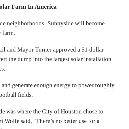
olar Farm In America
ide neighborhoods -Sunnyside will become
r farm.
il and Mayor Turner approved a $1 dollar
t the dump into the largest solar installation
es.
on and generate enough energy to power roughly
otball fields.
de was where the City of Houston chose to
 Wolfe said, “There’s no better use for a