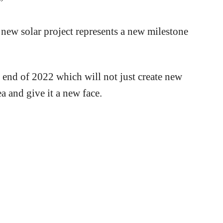
”
s new solar project represents a new milestone
the end of 2022 which will not just create new
a and give it a new face.