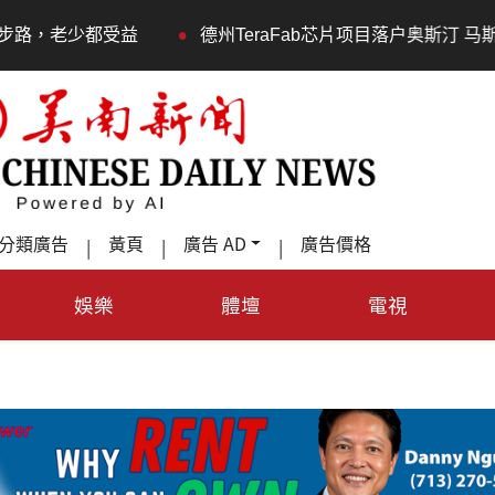
•
德州TeraFab芯片项目落户奥斯汀 马斯克宣布投资200亿
分類廣告
黃頁
廣告 AD
廣告價格
|
|
|
娛樂
體壇
電視