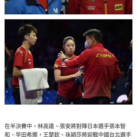
在半決賽中，林高遠、張安將對陣日本選手張本智
和、早田希娜，王楚欽、孫穎莎將迎戰中國台北選手