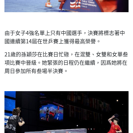
由于女子4強名單上只有中國選手，決賽將標志著中
國連續第14屆在世乒賽上獲得最高榮譽。
21歲的孫穎莎在比賽日忙碌，在混雙、女雙和女單叁
項比賽中晉級。她緊張的日程仍在繼續，因爲她將在
周日參加所有叁場半決賽。