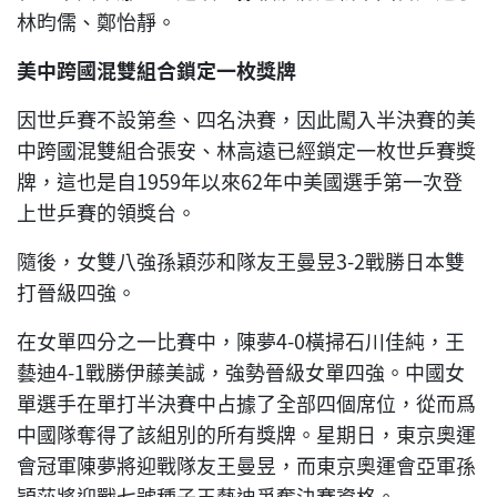
林昀儒、鄭怡靜。
美中跨國混雙組合鎖定一枚獎牌
因世乒賽不設第叁、四名決賽，因此闖入半決賽的美
中跨國混雙組合張安、林高遠已經鎖定一枚世乒賽獎
牌，這也是自1959年以來62年中美國選手第一次登
上世乒賽的領獎台。
隨後，女雙八強孫穎莎和隊友王曼昱3-2戰勝日本雙
打晉級四強。
在女單四分之一比賽中，陳夢4-0橫掃石川佳純，王
藝迪4-1戰勝伊藤美誠，強勢晉級女單四強。
中國女
單選手在單打半決賽中占據了全部四個席位，從而爲
中國隊奪得了該組別的所有獎牌。星期日，東京奧運
會冠軍陳夢將迎戰隊友王曼昱，而東京奧運會亞軍孫
穎莎將迎戰七號種子王藝迪爭奪決賽資格。