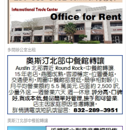
多間辦公室出租
奧斯汀北部中餐館轉讓