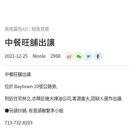
美南廣告AD / 租售買賣
中餐旺舖出讓
2021-12-25
Nicole
2968
中餐旺舖出讓
位於 Baytown 10號公路旁,
附近住宅林立,亦隣近幾大煉油公司,客源龐大,因缺人運作出讓.
●另請炒鍋. 有意請聯繫李小姐
713-732-8203