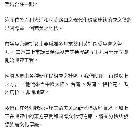
樂結合在一起
。
這座位於百利大道和柯武路口之現代化玻璃建筑落成之後將
是國際區一個完美之地標
。
市議員唐姆斯女士要感謝多年來艾利芙社區委員會之努
力
當她當上市議員時就投票支持撥款五千九百萬元立即
，
開始興建工程
。
國際區是由各種新移民組成之社區
我們使用一百種以上
，
之方言
他們來自中國大陸
台灣
越南
伊拉克
瓜
，
、
、
、
、
地馬拉
非洲地區
、
。
我們正在熱烈歡迎這座美侖美奐之新地標拔地而起
加上
，
正在興建中的東方亭閣和國際文化博物館
將充分標誌發
，
掦族裔文化傳統
。