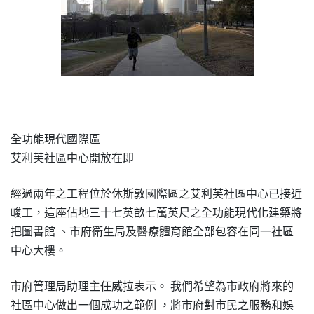
區
全功能現代國際
艾利芙社區中心開放在即
經過兩年之工程位於休斯敦國際區之艾利芙社區中心已接近
峻工
這座佔地三十七英畝七萬英尺之全功能現代化建築將
，
把圖書館
市府衛生局及醫療體育館全部包容在同一社區
、
中心大樓
。
市府管理局助理主任威拉表示
我們希望為市政府將來的
。
社區中心做出一個成功之範例
將市府對市民之服務和娛
，