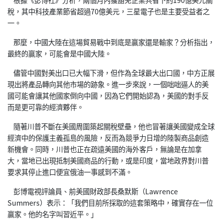
稅，其中科技產業節省超過70億美元，三星電子也是主要受益者之
一。
那麼，中國大陸在這場貿易戰中到底是贏家還是輸家？分析指出，
最終的贏家，可能會是中國大陸。
儘管中國對美出口已大幅下滑，但作為全球最大出口國，中方正展
現出將產品轉向其他市場的跡象。進一步來說，一個咄咄逼人的美
國可能會讓其他國家倒向中國，因為它們開始認為，美國的對手反
而是更可靠的經濟夥伴。
隨著川普不斷在美國周圍築起關稅壁壘，他也冒著讓美國變成全球
經濟中的保護主義孤島的風險，反而為競爭力日增的陸製商品創造
新機會。同時，川普也正在疏遠美國的海外客戶，無論是在加拿
大，當地已出現抵制美國商品的行動，或是印度，當地政界對川普
要求其停止進口便宜俄油一事感到不滿。
彭博電視評論員、前美國財政部長桑默斯（Lawrence
Summers）表示：「我們目前所採取的這套策略中，確實存在一位
贏家。他的名字叫習近平。」