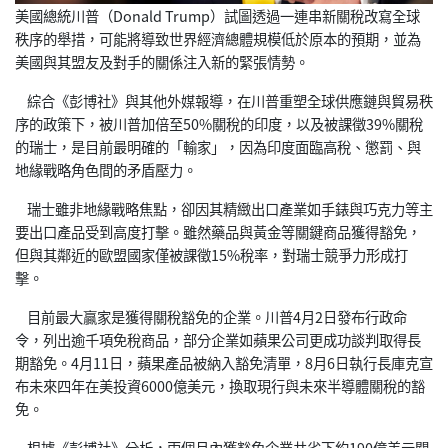
美國總統川普（Donald Trump）試圖透過一連串新關稅改寫全球
秩序的舉措，可能將導致世界經濟總體規模低於原本的預期，並為
美國與其盟友及對手的關係注入新的緊張情勢。
綜合《彭博社》與其他外媒報導，在川普重塑全球供應鏈與貿易秩
序的政策下，被川普加倍至50%關稅的印度，以及被課徵39%關稅
的瑞士，是目前最明確的「輸家」，因為印度面臨高稅、懲罰、與
地緣戰略角色間的矛盾壓力。
瑞士雖非地緣戰略焦點，卻因其精緻出口產業如手錶與巧克力等主
要出口產品受到高度打擊。雖然藥品與黃金等關鍵商品獲得豁免，
但與其鄰近的歐盟國家僅被課徵15%稅率，對瑞士競爭力形成打
擊。
目前最大贏家是獲得關稅豁免的企業。川普4月2日發布行政命
令，列出逾千項免稅商品，部分企業如蘋果公司更成功談判取得長
期豁免。4月11日，蘋果產品被納入豁免清單，8月6日執行長庫克宣
布未來四年在美投資6000億美元，換取現行與未來半導體關稅的豁
免。
根據《彭博社》分析，兩個月內獲豁免企業共省下約190億美元關