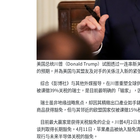
美国总统川普（Donald Trump）试图透过一
的预期，并為美国与其盟友及对手的关係注入新的紧
综合《彭博社》与其他外媒报导，在川普重塑全球供
被课徵39%关税的瑞士，是目前最明确的「输家」，
瑞士虽非地缘战略焦点，却因其精緻出口產业如手錶
商品获得豁免，但与其邻近的欧盟国家仅被课徵15%
目前最大赢家是获得关税豁免的企业。川普4月2日
谈判取得长期豁免。4月11日，苹果產品被纳入豁免清
现行与未来半导体关税的豁免。