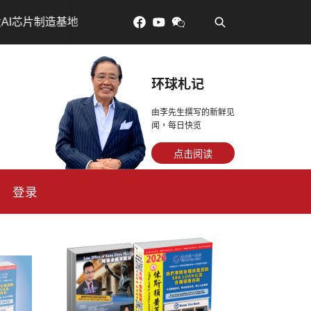
•
吃對了更年輕：花青素如何守住細胞、血管與大腦活力
环球札记
由李先生撰写的新鲜见
闻，每日快览
点击阅读
登录