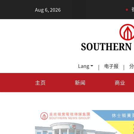
•
Aug 6, 2026
德州TeraFab芯
Lang
电子报
分
|
|
主页
新闻
商业