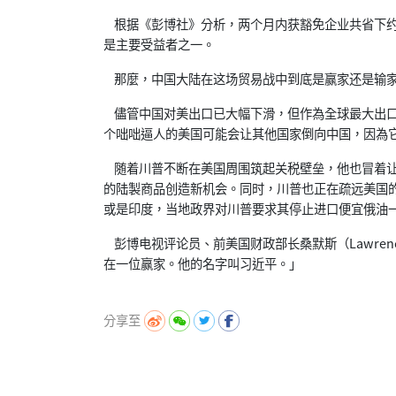
根据《彭博社》分析，两个月内获豁免企业共省下约1
是主要受益者之一。
那麼，中国大陆在这场贸易战中到底是赢家还是输家
儘管中国对美出口已大幅下滑，但作為全球最大出口
个咄咄逼人的美国可能会让其他国家倒向中国，因為
随着川普不断在美国周围筑起关税壁垒，他也冒着让
的陆製商品创造新机会。同时，川普也正在疏远美国
或是印度，当地政界对川普要求其停止进口便宜俄油
彭博电视评论员、前美国财政部长桑默斯（Lawrenc
在一位赢家。他的名字叫习近平。」
分享至