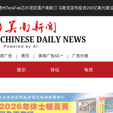
片项目落户奥斯汀 马斯克宣布投资200亿美元建设AI芯片制造基地
类广告
黄页
美南广告AD
广告价格
|
|
|
娱乐
体坛
电视