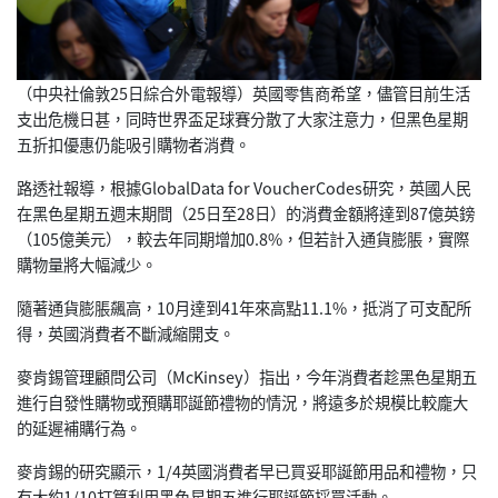
（中央社倫敦25日綜合外電報導）英國零售商希望，
儘管目前生活
支出危機日甚，同時世界盃足球賽分散了大家注意力，
但黑色星期
五折扣優惠仍能吸引購物者消費。
路透社報導，根據GlobalData for VoucherCodes研究，英國人民
在黑色星期五週末期間（
25日至28日）的消費金額將達到87億英鎊
（105億美元），
較去年同期增加0.8%，但若計入通貨膨脹，
實際
購物量將大幅減少。
隨著通貨膨脹飆高，10月達到41年來高點11.1%，
抵消了可支配所
得，英國消費者不斷減縮開支。
麥肯錫管理顧問公司（McKinsey）指出，
今年消費者趁黑色星期五
進行自發性購物或預購耶誕節禮物的情況，
將遠多於規模比較龐大
的延遲補購行為。
麥肯錫的研究顯示，1/4英國消費者早已買妥耶誕節用品和禮物，
只
有大約1/10打算利用黑色星期五進行耶誕節採買活動。