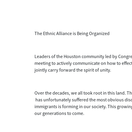
The Ethnic Alliance is Being Organized
Leaders of the Houston community led by Congres
meeting to actively communicate on how to effectiv
jointly carry forward the spirit of unity.
Over the decades, we all took root in this land. T
has unfortunately suffered the most obvious disc
immigrants is forming in our society. This growin
our generations to come.