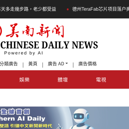
•
都受益
德州TeraFab芯片项目落户奥斯汀 马斯克宣布投资
分類廣告
黃頁
廣告 AD
廣告價格
|
|
|
娛樂
體壇
電視