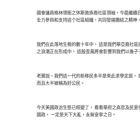
國會議員格林領銜之休斯敦族裔社區領袖，今晨繼續召
全力參與和支持這𠆤社區組織，共同發揚團結之精神
我們在此落地生根的數十年中， 這是我們華亞裔社區
之浪潮正在形成中， 這股歪風將會影響到我們以後子
老實說，我們這一代的新移民多半是來此求學定居， 
而且大半被稱為好公民。
今天美國政治生態已經變了， 看看華府之高官及民意
國政， 一定是天下大亂，永無安寧之日。