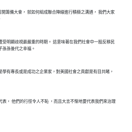
開籌備大會， 就如何組成聯合陣線進行積極之溝通， 我們大家
。
遭受明顯歧視最嚴重的時期。 這意味著在我們社會中一股反移民
子孫孫後代之幸福。
是學有專長或是成功之企業家，對美國社會之貢獻是有目共睹，
代表， 他們的行徑令人不恥 ，而且大言不惭地要代表我們來治理