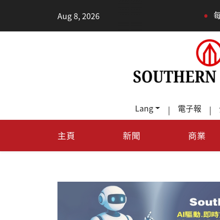
•
Aug 8, 2026
每天多走幾步路，老少
Lang
電子報
|
|
主頁
新聞
商業