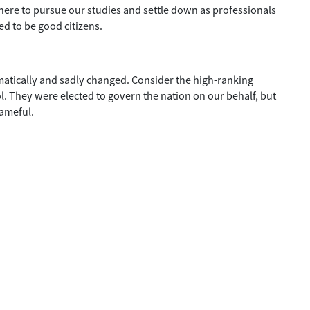
 here to pursue our studies and settle down as professionals
ed to be good citizens.
amatically and sadly changed. Consider the high-ranking
tol. They were elected to govern the nation on our behalf, but
hameful.