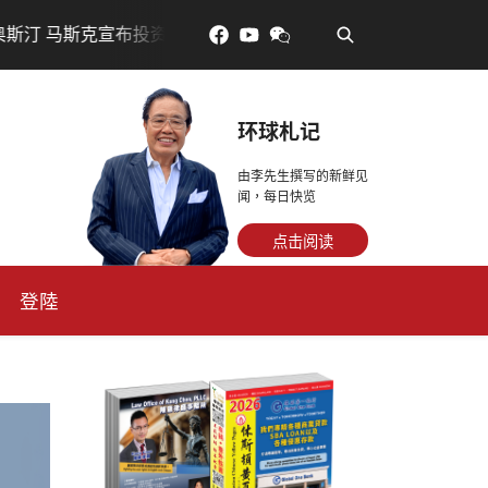
•
200亿美元建设AI芯片制造基地
吃對了更年輕：花青素
环球札记
由李先生撰写的新鲜见
闻，每日快览
点击阅读
登陸