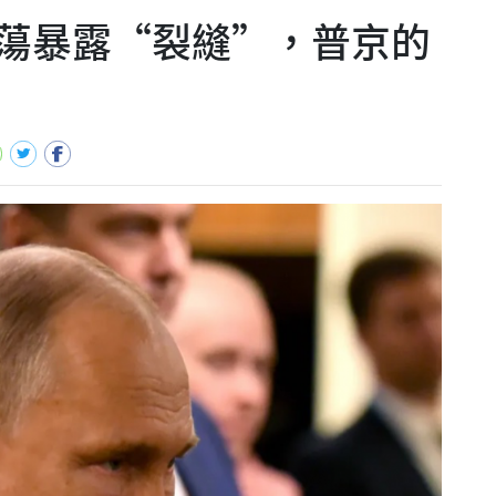
蕩暴露“裂縫”，普京的