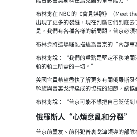
能會影響莫斯科在烏克蘭的軍事能力。
布林肯在 NBC 的《會見媒體》（Meet 
出現了更多的裂縫，現在判斷它們到底去
是，我們有各種各樣的新問題，普京必須
布林肯將這場騷亂描述爲普京的“內部事
布林肯說：“我們的重點是堅定不移地關
領的領土所需的一切。”
美國官員希望盡快了解更多有關俄羅斯發
斡旋與普裏戈津達成的協議的細節，該協
布林肯說：“普京可能不想把自己貶低到
俄羅斯人“心煩意亂和分裂”
普京前盟友、前科犯普裏戈津領導的部隊在