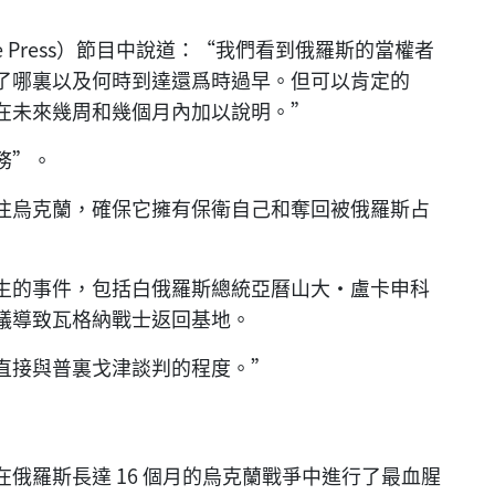
the Press）節目中說道：“我們看到俄羅斯的當權者
了哪裏以及何時到達還爲時過早。但可以肯定的
在未來幾周和幾個月內加以說明。”
務”。
注烏克蘭，確保它擁有保衛自己和奪回被俄羅斯占
生的事件，包括白俄羅斯總統亞曆山大·盧卡申科
議導致瓦格納戰士返回基地。
直接與普裏戈津談判的程度。”
俄羅斯長達 16 個月的烏克蘭戰爭中進行了最血腥