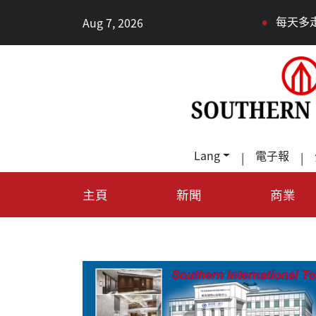
•
•
Aug 7, 2026
每天多走幾步路，老少都受益
Lang
電子報
|
|
主頁
新聞
商業