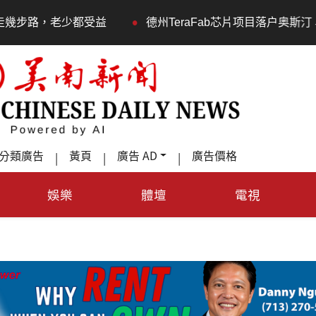
德州TeraFab芯片项目落户奥斯汀 马斯克宣布投资200亿美元建
分類廣告
黃頁
廣告 AD
廣告價格
|
|
|
娛樂
體壇
電視