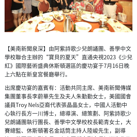
【美南新聞泉深】由阿紫詩歌少兒朗誦團、善學中文
學校聯合主辦的“寶貝的夏天”直通央視2023《少兒
紅》國際藝術盛典休斯頓選區的慶功宴于7月16日晚
上六點在新皇宮餐廳舉行。
出席慶功宴的嘉賓有：活動共同主席、美南新聞傳媒
集團董事長李蔚華先生及夫人朱勤勤女士，美國國會
議員Troy Nels亞裔代表張晶晶女士，中國人活動中
心執行長方一川博士，總導演、總策劃、阿紫詩歌少
兒朗誦團執行團長、善學中文學校校長範青女士，大
賽總監、休斯頓著名金話筒主持人陸峻先生，副導