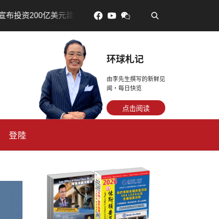
•
元建设AI芯片制造基地
吃對了更年輕：花青素如何守住細
环球札记
由李先生撰写的新鲜见
闻，每日快览
点击阅读
登陸