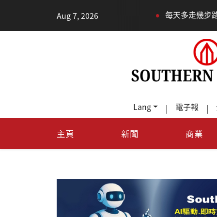
•
Aug 7, 2026
每天多走幾步路，老少都受益
Lang
電子報
|
|
主頁
新聞
商業