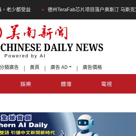
•
德州TeraFab芯片项目落户奥斯汀 马斯克宣布投资200亿美
分類廣告
黃頁
廣告 AD
廣告價格
|
|
|
娛樂
體壇
電視