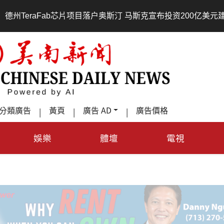
•
奥斯汀 马斯克宣布投资200亿美元建设AI芯片制造基地
吃
分類廣告
黃頁
廣告 AD
廣告價格
|
|
|
娛樂
體壇
電視