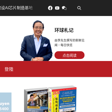
•
對了更年輕：花青素如何守住細胞、血管與大腦活力
眼睛
环球札记
由李先生撰写的新鲜见
闻，每日快览
点击阅读
登陸