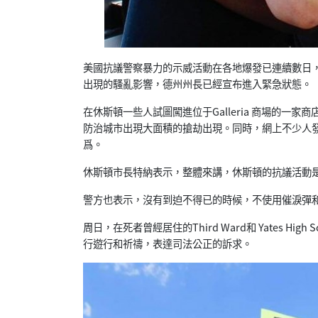
美國抗議警察暴力的示威活動在各地爆發已連續數日
出現的騷亂影響，德州州長已經宣布進入緊急狀態。
在休斯頓一些人試圖闖進位于Galleria 商場的一家商
防治城市出現大面積的搶劫出現。同時，網上不少人
爲。
休斯頓市長特納表示，整體來講，休斯頓的抗議活動
警方也表示，沒有到迫不得已的時候，不使用催淚彈
周日，在死者曾經居住的Third Ward和 Yates 
行遊行和祈禱，表達司法公正的訴求。