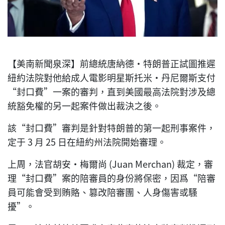
【美南新聞泉深】前總統唐納德·特朗普正試圖推遲
紐約法院對他給成人電影明星斯托米·丹尼爾斯支付
“封口費”一案的審判，直到美國最高法院對涉及總
統豁免權的另一起案件做出裁決之後。
該“封口費”審判是針對特朗普的第一起刑事案件，
定于 3 月 25 日在紐約州法院開始審理。
上周，法官胡安·梅爾尚 (Juan Merchan) 裁定，審
理“封口費”案的陪審員的身份將保密，因爲“陪審
員可能會受到賄賂、篡改陪審團、人身傷害或騷
擾”。