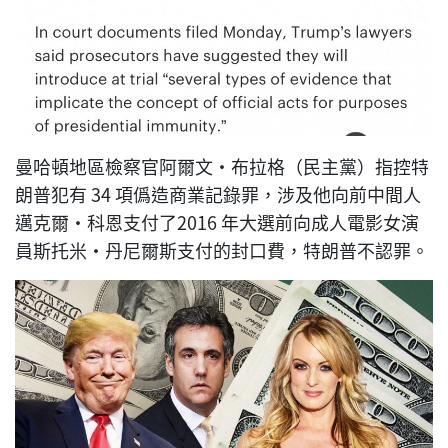
曼哈頓地區檢察官阿爾文·布拉格（民主黨）指控特
朗普犯有 34 項僞造商業記錄罪，涉及他向前中間人
邁克爾·科恩支付了2016 年大選前向成人電影女演
員斯托米·丹尼爾斯支付的封口費，特朗普不認罪。