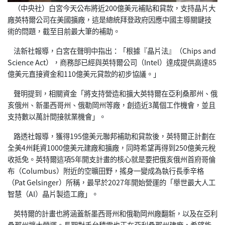
（中央社）白宮今天公布將近200億美元補貼和貸款，支持晶片大
廠英特爾公司在美國擴廠，這是總統拜登政府因應中國主導關鍵技
術的問題，截至目前最大筆的補助。
法新社報導，白宮在聲明中指出：「根據『晶片法』（Chips and
Science Act），商務部已經與英特爾公司（Intel）達成提供高達85
億美元直接資金和110億美元貸款的初步協議。」
聲明提到，相關資金「將支持營造和擴大英特爾在亞利桑那州、俄
亥俄州、新墨西哥州、俄勒岡州等廠，創造近3萬個工作機會，並且
支持數以萬計間接就業機會」。
路透社報導，獲得195億美元聯邦補助和貸款後，英特爾正計劃在
全美4州耗資1000億美元建廠和擴廠，同時希望再得到250億美元稅
收抵免。英特爾這項5年開支計畫的核心就是要把俄亥俄州首府哥倫
布（Columbus）附近的空曠田野，搖身一變成為執行長季辛格
（Pat Gelsinger）所稱，最早於2027年開始營運的「舉世最大人工
智慧（AI）晶片製造工廠」。
英特爾的計畫也將涵蓋新墨西哥州和俄勒岡州廠翻新，以及在亞利
桑那州擴大營運。長期對手台積電也正在亞利桑那州建廠，希望能