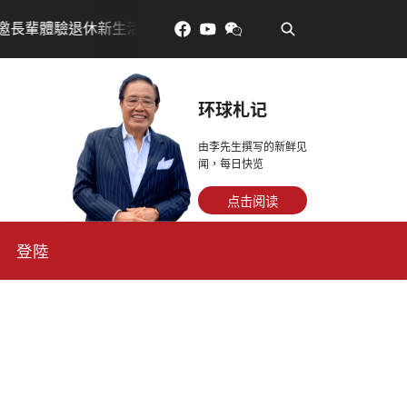
•
生活，訂金放得多，月租省更多！
每天多走幾步路，老
环球札记
由李先生撰写的新鲜见
闻，每日快览
点击阅读
登陸