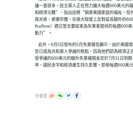
議一直很多。民主黨人正在努力擴大每週600美元的
和經濟災難”，指出這將“損害美國家庭的福祉，但
員米奇•麥康奈爾，在很大程度上反對延長額外的600
Kudlow）週日誓言要結束為失業者提供的每週60
動力” 。
此外，6月5日發布的5月失業報告顯示，由於美國增加
告已成為共和黨人爭論的焦點，因為他們認為經濟正在
受爭議的600美元的額外失業補償金定於7月31日到
率，國民赤字和經濟產生持久影響。即使每週600美元
分享至