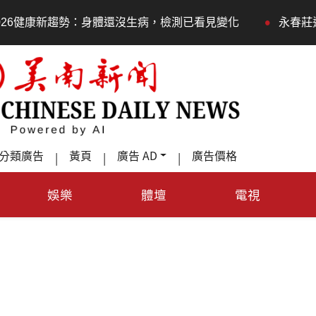
•
：身體還沒生病，檢測已看見變化
永春莊邀長輩體驗退休新
分類廣告
黃頁
廣告 AD
廣告價格
|
|
|
娛樂
體壇
電視