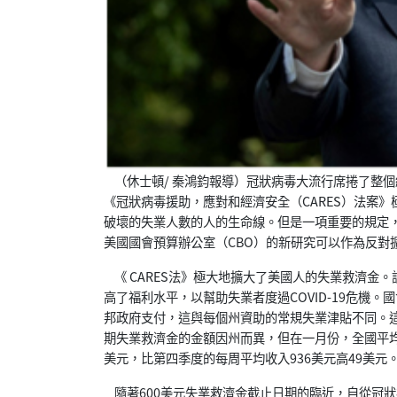
（休士頓/ 秦鴻鈞報導）冠狀病毒大流行席捲了整個
《冠狀病毒援助，應對和經濟安全（CARES）法案
破壞的失業人數的人的生命線。但是一項重要的規定，
美國國會預算辦公室（CBO）的新研究可以作為反對
《 CARES法》極大地擴大了美國人的失業救濟金
高了福利水平，以幫助失業者度過COVID-19危機
邦政府支付，這與每個州資助的常規失業津貼不同。
期失業救濟金的金額因州而異，但在一月份，全國平均每
美元，比第四季度的每周平均收入936美元高49美元
隨著600美元失業救濟金截止日期的臨近，自從冠狀