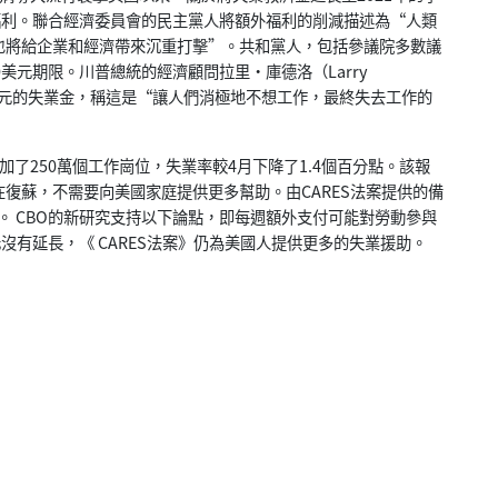
福利。聯合經濟委員會的民主黨人將額外福利的削減描述為“人類
也將給企業和經濟帶來沉重打擊”。共和黨人，包括參議院多數議
美元期限。川普總統的經濟顧問拉里•庫德洛（Larry
0美元的失業金，稱這是“讓人們消極地不想工作，最終失去工作的
了250萬個工作崗位，失業率較4月下降了1.4個百分點。該報
復蘇，不需要向美國家庭提供更多幫助。由CARES法案提供的備
期。 CBO的新研究支持以下論點，即每週額外支付可能對勞動參與
沒有延長，《 CARES法案》仍為美國人提供更多的失業援助。