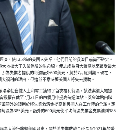
經濟，使13.3％的美國人失業。他們目前的救濟目前尚不確定。
》極大地擴大了失業保險的生命線，使之成為自大蕭條以來遭受最大
即為失業者提供的每週額外600美元，將於7月底到期。現在，
擴大福利的理由，但這並不意味著美國人將失去援助。
。該法案使自僱人士和零工獲得了首次福利待遇，該法案還大幅提
。國會授權在截至7月31日的四個月中提高每週津貼。獎金津貼由聯
這筆額外的錢用於將失業救濟金提高到美國人在工作時的全薪。定
週為385美元。額外的600美元使平均每週失業金支票達到985
。
病毒大流行襲擊美國以來，關於將失業救濟金延長至2021年的爭