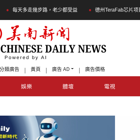
•
路，老少都受益
德州TeraFab芯片项目落户奥斯汀 马斯
分類廣告
黃頁
廣告 AD
廣告價格
|
|
|
娛樂
體壇
電視