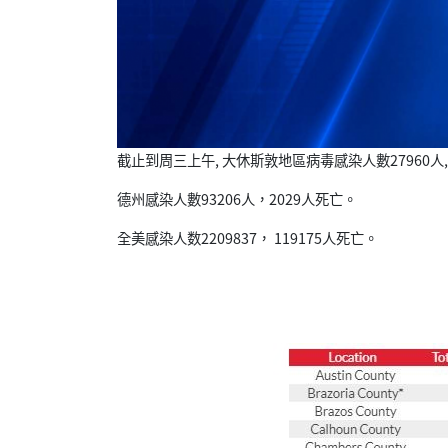
截止到周三上午, 大休斯敦地區病毒感染人數27960人, 5
德州感染人數93206人，2029人死亡。
全美感染人数2209837， 119175人死亡。