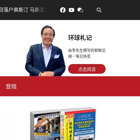
•
克宣布投资200亿美元建设AI芯片制造基地
吃對了更年輕
环球札记
由李先生撰写的新鲜见
闻，每日快览
点击阅读
登陸