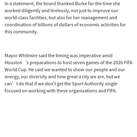
In a statement, the board thanked Burke for the time she
worked diligently and tirelessly, not just to improve our
world-class facilities, but also for her management and
coordination of billions of dollars of economic activities for
this community.
Mayor Whitmire said the timing was imperative amid
Houston‘s preparations to host seven games of the 2026 FIFA
World Cup. He said we wanted to show our people and our
energy, our diversity and how great a city we are, but we
can’t do that if we don't get the Sport Authority single-
focused on working with these organizations and FIFA.