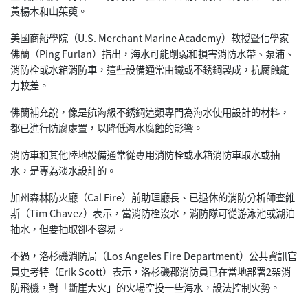
黃楊木和山茱萸。
美國商船學院（U.S. Merchant Marine Academy）教授暨化學家
佛蘭（Ping Furlan）指出，海水可能削弱和損害消防水帶、泵浦、
消防栓或水箱消防車，這些設備通常由鐵或不銹鋼製成，
抗腐蝕能
力較差。
佛蘭補充說，像是航海級不銹鋼這類專門為海水使用設計的材料，
都已進行防腐處置，以降低海水腐蝕的影響。
消防車和其他陸地設備通常從專用消防栓或水箱消防車取水或抽
水，
是專為淡水設計的。
加州森林防火廳（Cal Fire）前助理廳長、已退休的消防分析師查維
斯（Tim Chavez）表示，當消防栓沒水，
消防隊可從游泳池或湖泊
抽水，但要抽取卻不容易。
不過，洛杉磯消防局（Los Angeles Fire Department）公共資訊官
員史考特（Erik Scott）表示，洛杉磯郡消防員已在當地部署2架消
防飛機，
對「斷崖大火」的火場空投一些海水，設法控制火勢。