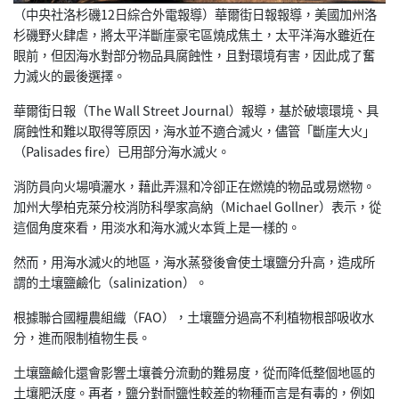
（中央社洛杉磯12日綜合外電報導）華爾街日報報導，
美國加州洛
杉磯野火肆虐，將太平洋斷崖豪宅區燒成焦土，
太平洋海水雖近在
眼前，但因海水對部分物品具腐蝕性，
且對環境有害，因此成了奮
力滅火的最後選擇。
華爾街日報（The Wall Street Journal）報導，基於破壞環境、
具
腐蝕性和難以取得等原因，海水並不適合滅火，儘管「斷崖大火」
（Palisades fire）已用部分海水滅火。
消防員向火場噴灑水，藉此弄濕和冷卻正在燃燒的物品或易燃物。
加州大學柏克萊分校消防科學家高納（Michael Gollner）表示，從
這個角度來看，
用淡水和海水滅火本質上是一樣的。
然而，用海水滅火的地區，海水蒸發後會使土壤鹽分升高，
造成所
謂的土壤鹽鹼化（salinization）。
根據聯合國糧農組織（FAO），
土壤鹽分過高不利植物根部吸收水
分，進而限制植物生長。
土壤鹽鹼化還會影響土壤養分流動的難易度，
從而降低整個地區的
土壤肥沃度。再者，
鹽分對耐鹽性較差的物種而言是有毒的，例如