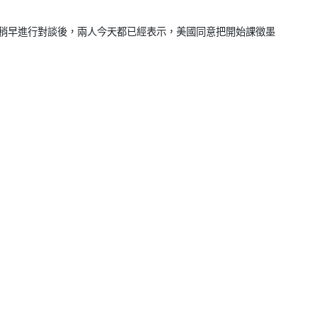
aum）稍早進行對談後，兩人今天都已經表示，
美國同意把開始課徵墨