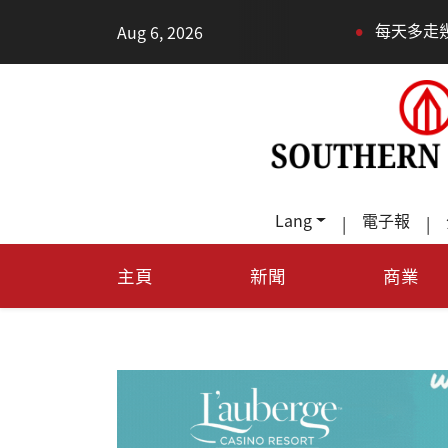
•
Aug 6, 2026
每天多走幾步路，老少
Lang
電子報
|
|
主頁
新聞
商業