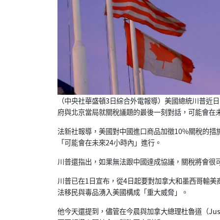
（中央社華盛頓3日綜合外電報導）
美國總統川普近日
府與北京當局就關稅議題的最後一刻對話，
可能會在
法新社報導，美國對中國進口商品加徵10%
關稅的措施
「可能會在未來24小時內」
進行。
川普還指出，如果無法跟中國達成協議，關稅將會很
川普已在1日宣布，
從4日起要對加拿大和墨西哥輸美
法移民與毒品湧入美國構成「重大威脅」。
他今天還提到，儘管在今晨與加拿大總理杜魯道（Just