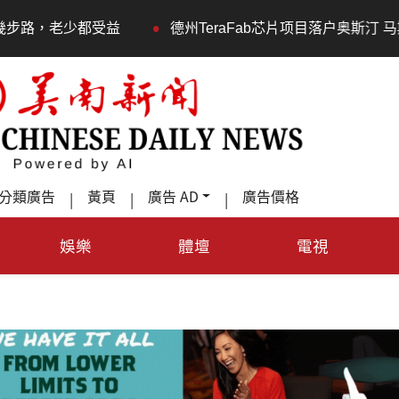
•
都受益
德州TeraFab芯片项目落户奥斯汀 马斯克宣布投资
分類廣告
黃頁
廣告 AD
廣告價格
|
|
|
娛樂
體壇
電視