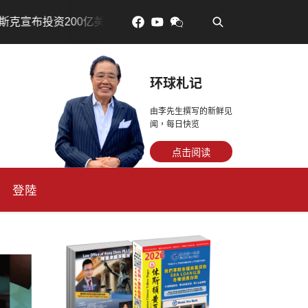
•
200亿美元建设AI芯片制造基地
吃對了更年輕：花青素如
环球札记
由李先生撰写的新鲜见
闻，每日快览
点击阅读
登陸