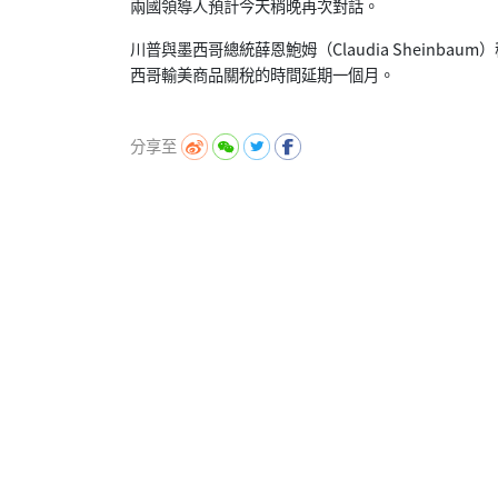
兩國領導人預計今天稍晚再次對話。
川普與墨西哥總統薛恩鮑姆（Claudia Sheinb
西哥輸美商品關稅的時間延期一個月。
分享至