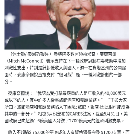
（休士頓/ 秦鴻鈞報導 ）參議院多數黨領袖米奇•麥康奈爾
（Mitch McConnell）表示支持在下一輪政府冠狀病毒救助中增加
刺激性支出，特別是針對低收入美國人。週一在肯塔基州的公開露
面時，麥康奈爾說直接支付“很可能”是下一輪刺激計劃的一部
分。
麥康奈爾說：“我認為受打擊最嚴重的人是年收入約40,000美元
或以下的人，其中許多人從事旅館酒店和餐廳業務。” “正如大家
所知，旅館酒店和餐廳業務陷入了困境; 旅館，飯店-因此很可能成為
其中的一部分。”根據3月份頒布的CARES法案，截至5月31日，美
國政府已向超過1.6億美國人發送了2700億美元的經濟刺激支票。
收入不超過$ 75,000的單身成年人有資格獲得完整 $1200支票，而