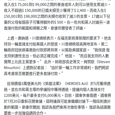
收入在$ 75,001到$ 99,000之間的單身成年人則可以使用支票減少。
收入不超過$ 150,000的已婚夫婦至少獲得了$ 2,400，而收入在$
150,001到$ 198,000之間的夫婦也收到了減少的支票。 17歲以下兒
童的父母每個孩子可獲得額外的$ 500。在一些共和黨人討論另一波
直接付款的範圍和規模之際，麥康奈爾發表了評論。
上週，唐納德•川普總統表示，在福克斯商業新聞的要求下，他支
持另一輪直接支付給美國人的發放。川普總統很高興地宣布，第二
輪政府冠狀病毒救助付款即將到來，以幫助美國家庭。 “我保證 我
支持刺激性支出，但必須正確完成。”他說。 “而且我支持的人數
實際上比民主黨更多。” 此外，財政部長史蒂文•姆努欽（Steven
Mnuchin）上週對記者說：“由於第一輪工作非常順利，我們將認
真考慮是否需要進行更多直接付款。”
這項價值3萬億美元的《英雄法案》（HEROES Act）於5月獲得通
過，並在共和黨主導的參議院中獲得通過，提議向個人直接支付
1200美元，每戶最多支付6,000美元。目前，國會休會兩週，國會將
於7月20日重新召開會議，屆時議員可能會繼續討論下一階段刺激計
劃的範圍。麥康奈爾說: 我認為我們會再次做些事情。 我認為該國需
要進一步加強協調與合作。