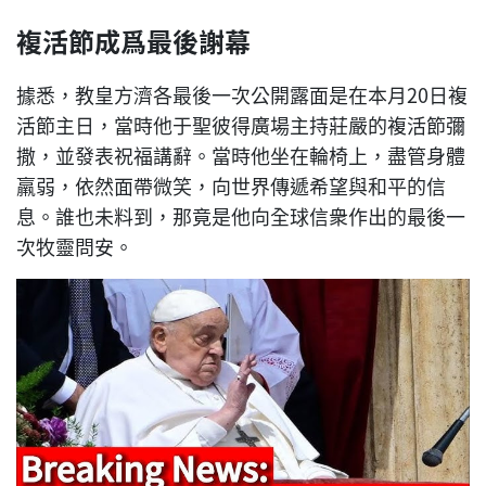
複活節成爲最後謝幕
據悉，教皇方濟各最後一次公開露面是在本月20日複
活節主日，當時他于聖彼得廣場主持莊嚴的複活節彌
撒，並發表祝福講辭。當時他坐在輪椅上，盡管身體
羸弱，依然面帶微笑，向世界傳遞希望與和平的信
息。誰也未料到，那竟是他向全球信衆作出的最後一
次牧靈問安。