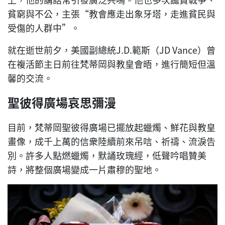
貧窮與不公，主張“教會應走出象牙塔，走進貧民與
受傷的人群中”。
就在逝世前夕，美國副總統J.D.範斯（JD Vance）曾
在複活節主日前往梵蒂岡與教皇會晤，進行簡短但溫
馨的交流。
聖彼得廣場哀思彌漫
目前，梵蒂岡聖彼得廣場已擺放起蠟燭、鮮花與教皇
畫像，成千上萬的信衆陸續前來吊唁、祈禱、流淚告
別。許多人點燃蠟燭，默誦玫瑰經，低聲吟唱贊美
詩，將整個廣場變成一片肅穆的聖地。