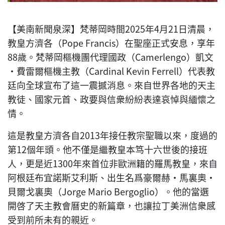
【美南新聞泉深】梵蒂岡時間2025年4月21日清晨，
教皇方濟各（Pope Francis）在聖座正式安息，享年
88歲。梵蒂岡樞機團代理國政（Camerlengo）凱文
·費雷爾樞機主教（Cardinal Kevin Ferrell）代表教
廷向全球宣布了這一震撼消息。來自世界各地的天主
教徒、國家元首、政要與信衆紛紛表達哀悼與緬懷之
情。
這是教皇方濟各自2013年接任教宗聖職以來，度過的
第12個年頭。他不僅是繼教皇本笃十六世後的接班
人，更是近1300年來首位非歐洲籍的羅馬教皇，來自
阿根廷布宜諾斯艾利斯、出生名爲豪爾赫·馬裏奧·
貝爾戈裏奧（Jorge Mario Bergoglio）。他的當選
開啓了天主教會曆史的新篇章，也讓拉丁美洲信衆感
受到前所未有的親近。