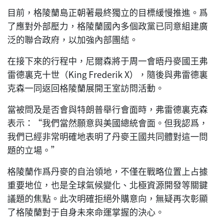
目前，格陵蘭島正朝著最終獨立的目標緩慢推進。爲
了應對外部壓力，格陵蘭國內多個政黨已同意組建廣
泛的聯合政府，以加強內部團結。
在接下來的行程中，尼爾森將于周一會晤丹麥國王弗
雷德裏克十世（King Frederik X），隨後與弗雷德裏
克森一同返回格陵蘭展開王室訪問活動。
當被問及是否會與特朗普舉行會面時，弗雷德裏克森
表示：“我們當然願意與美國總統會面。但我認爲，
我們已經非常明確地表明了丹麥王國共同體對這一問
題的立場。”
格陵蘭作爲丹麥的自治領地，不僅在戰略位置上占據
重要地位，也是全球氣候變化、北極資源開發等關鍵
議題的焦點。此次明確拒絕外購意向，無疑再次彰顯
了格陵蘭對于自身未來命運掌握的決心。