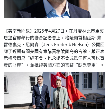
【美南新聞泉】2025年4月27日，在丹麥林比市馬裏
恩堡官邸舉行的聯合記者會上，格陵蘭首相延斯-弗
雷德裏克·尼爾森（Jens-Frederik Nielsen）公開回
應了近期有關美國有意購買格陵蘭島的言論，嚴正表
示格陵蘭島“絕不會、也永遠不會成爲任何人可以買
賣的財産”，並批評美國方面的言辭“缺乏尊重”。