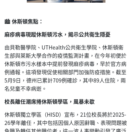
🏙️
休斯頓焦點：
麻疹病毒現蹤休斯頓污水
，
揭示公共衛生隱憂
由貝勒醫學院、UTHealth公共衛生學院、休斯頓衛
生部與萊斯大學合作的疫情監測計畫，在今年初便於
休斯頓市污水樣本中提前發現麻疹病毒，早於官方病
例通報。這項發現促使相關部門加強防疫措施。截至
5月9日，德州已累計709例確診，其中89人住院，兩
名兒童不幸病逝。
校長離任潮席捲休斯頓學區
，
風暴未歇
休斯頓獨立學區（HISD）宣布，21位校長將於2025-
26學年離任，其中包括因個人原因辭職、表現問題被
免職及轉任其他職位者，這一波人事變動引發了廣泛