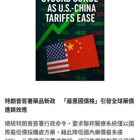
特朗普簽署藥品新政 「最惠國價格」引發全球藥價
連鎖效應
總統特朗普簽署行政命令，要求聯邦醫療系統僅以國
際最低價採購處方藥，藉此降低國內藥價最多達