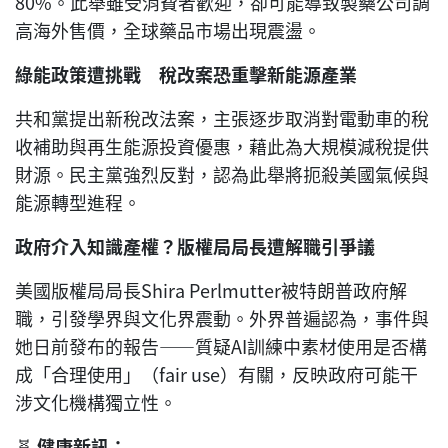
80%。此舉雖受消費者歡迎，卻可能導致製藥公司調
高海外售價，全球藥品市場出現震盪。
綠能政策遭挑戰 稅改案恐重擊新能源產業
共和黨提出新稅改法案，主張逐步取消對電動車的稅
收補助與再生能源投資優惠，藉此為大規模減稅提供
財源。民主黨強烈反對，認為此舉將扼殺美國氣候與
能源轉型進程。
政府介入知識產權？版權局局長遭解職引爭議
美國版權局局長Shira Perlmutter被特朗普政府解
職，引發學界與文化界震動。外界普遍認為，事件與
她日前發布的報告——質疑AI訓練中素材使用是否構
成「合理使用」（fair use）有關，反映政府可能干
涉文化機構獨立性。
🧬
健康新訊：