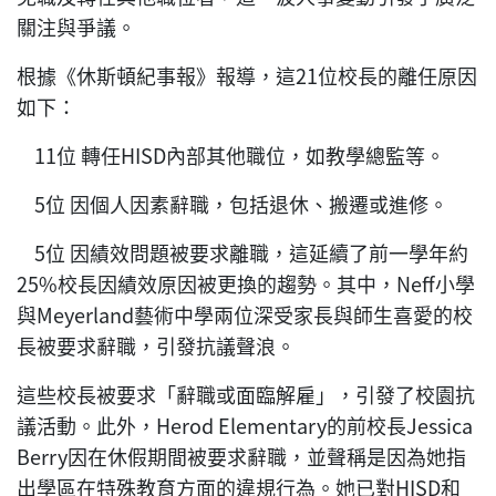
關注與爭議。
根據《休斯頓紀事報》報導，這21位校長的離任原因
如下：
11位 轉任HISD內部其他職位，如教學總監等。
5位 因個人因素辭職，包括退休、搬遷或進修。
5位 因績效問題被要求離職，這延續了前一學年約
25%校長因績效原因被更換的趨勢。其中，Neff小學
與Meyerland藝術中學兩位深受家長與師生喜愛的校
長被要求辭職，引發抗議聲浪。
這些校長被要求「辭職或面臨解雇」，引發了校園抗
議活動。此外，Herod Elementary的前校長Jessica
Berry因在休假期間被要求辭職，並聲稱是因為她指
出學區在特殊教育方面的違規行為。她已對HISD和