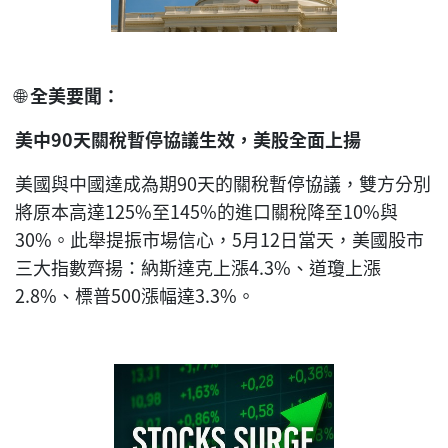
🌐
全美要聞：
美中
90
天關稅暫停協議生效
，
美股全面上揚
美國與中國達成為期90天的關稅暫停協議，雙方分別
將原本高達125%至145%的進口關稅降至10%與
30%。此舉提振市場信心，5月12日當天，美國股市
三大指數齊揚：納斯達克上漲4.3%、道瓊上漲
2.8%、標普500漲幅達3.3%。