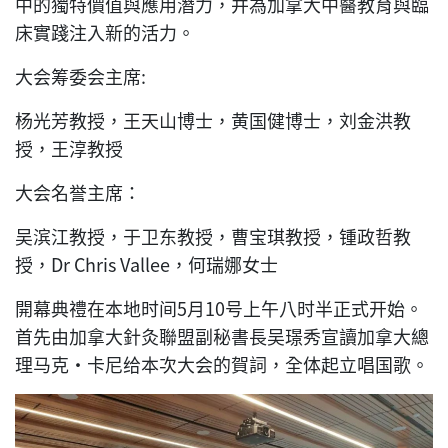
中的獨特價值與應用潛力，并為加拿大中醫教育與臨
床實踐注入新的活力。
大会筹委会主席:
杨光芳教授，王天山博士，黄国健博士，刘金洪教
授，王淳教授
大会名誉主席：
吴滨江教授，于卫东教授，曹宝琪教授，锺政哲教
授，Dr Chris Vallee，何瑞娜女士
開幕典禮在本地时间5月10号上午八时半正式开始。
首先由加拿大針灸聯盟副秘書長吴璟秀宣讀加拿大總
理马克·卡尼给本次大会的賀詞，全体起立唱国歌。