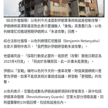
（綜合外電報導）以色列今天凌晨對伊朗軍事與核設施發動攻擊，
伊朗總統裴澤斯基安對此表示要讓敵人「後悔」其愚蠢行為，
以色
列總理尼坦雅胡預期伊朗將以「多波攻擊」回應。
綜合法新社報導，以色列總理尼坦雅胡（Benjamin Netanyahu）
在影片聲明中表示，「
我們預計伊朗將發動多波攻擊」。
他還補充說，「採取行動是必要的，我原把（攻擊）
實施日期定為
2025年4月底」，「但由於各種原因，
此一計畫未能實施」。
伊朗以「宣戰」稱呼以色列今天的一連串攻擊，
時值美國總統川普
警告伊朗，如果不能就其核計畫達成協議，
將發動「更殘酷」的攻
擊。
以色列表示，空襲造成數名伊朗高級將領與科學家喪生，
其中包括
伊朗革命衛隊（Revolutionary Guards）空軍大部分領導高層，同
時還襲擊約100個目標，
包括核設施在內。