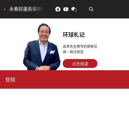
•
新生活，訂金放得多，月租省更多！
每天多走幾步路，老
环球札记
由李先生撰写的新鲜见
闻，每日快览
点击阅读
登陸