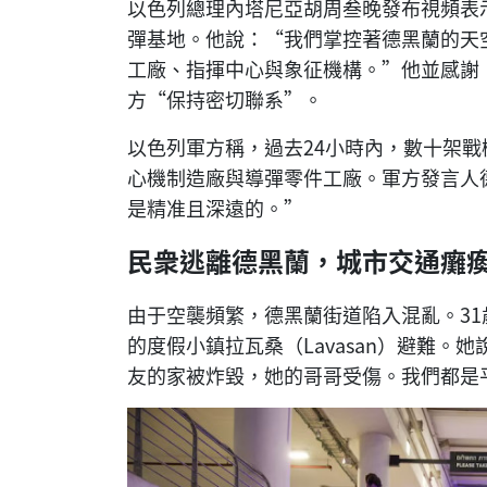
以色列總理內塔尼亞胡周叁晚發布視頻表
彈基地。他說：“我們掌控著德黑蘭的天
工廠、指揮中心與象征機構。”他並感謝
方“保持密切聯系”。
以色列軍方稱，過去24小時內，數十架
心機制造廠與導彈零件工廠。軍方發言人
是精准且深遠的。”
民衆逃離德黑蘭，城市交通癱
由于空襲頻繁，德黑蘭街道陷入混亂。3
的度假小鎮拉瓦桑（Lavasan）避難
友的家被炸毀，她的哥哥受傷。我們都是