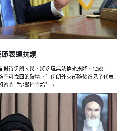
使節表達抗議
言對待伊朗人民，將永遠無法換來投降。他說：
隨不可挽回的破壞。”伊朗外交部隨後召見了代表
朗普的“挑釁性言論”。