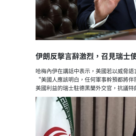
伊朗反擊言辭激烈，召見瑞士
哈梅內伊在講話中表示，美國若以威脅語
“美國人應該明白，任何軍事幹預都將伴
美國利益的瑞士駐德黑蘭外交官，抗議特