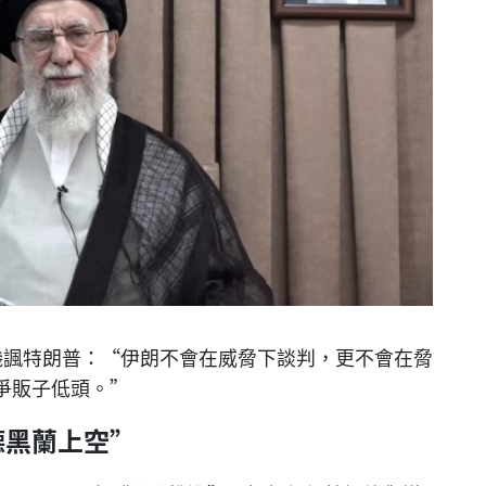
譏諷特朗普：“伊朗不會在威脅下談判，更不會在脅
爭販子低頭。”
德黑蘭上空”