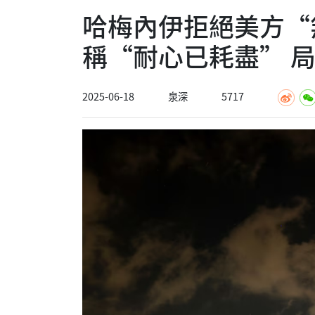
哈梅內伊拒絕美方“
稱“耐心已耗盡” 
2025-06-18
泉深
5717