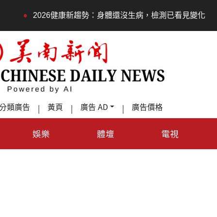
•
：身體還沒生病，檢測已看見變化
永春莊邀長輩體驗退休
分類廣告
黃頁
廣告 AD
廣告價格
|
|
|
娛樂
體壇
電視