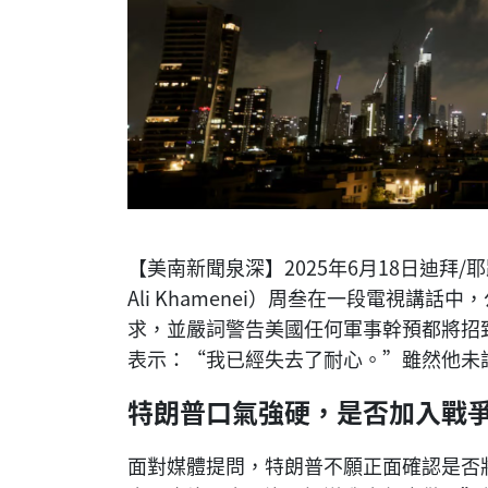
【美南新聞泉深】2025年6月18日迪拜/耶
Ali Khamenei）周叁在一段電視講
求，並嚴詞警告美國任何軍事幹預都將招
表示：“我已經失去了耐心。”雖然他未
特朗普口氣強硬，是否加入戰
面對媒體提問，特朗普不願正面確認是否