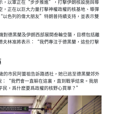
示，以軍正在“步步推進”，打擊伊朗核設施與導
空，正在以巨大力量打擊神權政權的核基地、導彈
“以色列的偉大朋友”特朗普持續支持，並表示雙
戰機對德黑蘭及伊朗西部展開叁輪空襲，目標包括離
德夫林准將表示：“我們專注于德黑蘭，這些打擊
瘓
1歲的市民阿蕾祖告訴路透社，她已逃至德黑蘭郊外
。她說：“我們會一直躲在這裏，直到戰爭結束。我朋
平民，爲什麽要爲政權的核野心買單？”