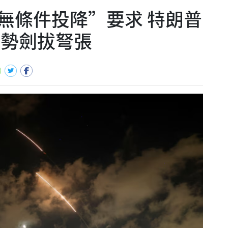
無條件投降”要求 特朗普
局勢劍拔弩張