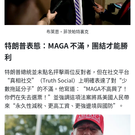
布萊恩·菲茨帕特裏克
特朗普表態：MAGA 不滿，團結才能勝
利
特朗普總統並未點名抨擊兩位反對者，但在社交平台
“真相社交”（Truth Social）上明確表達了對“少
數拖延分子”的不滿。他寫道：“MAGA不高興了！
你們在失去選票！”並強調這項法案將爲美國人民帶
來“永久性減稅、更高工資、更強邊境與國防”。