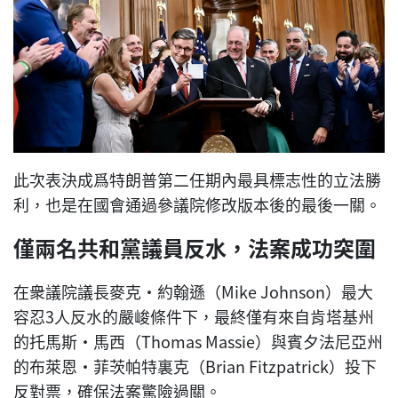
此次表決成爲特朗普第二任期內最具標志性的立法勝
利，也是在國會通過參議院修改版本後的最後一關。
僅兩名共和黨議員反水，法案成功突圍
在衆議院議長麥克·約翰遜（Mike Johnson）最大
容忍3人反水的嚴峻條件下，最終僅有來自肯塔基州
的托馬斯·馬西（Thomas Massie）與賓夕法尼亞州
的布萊恩·菲茨帕特裏克（Brian Fitzpatrick）投下
反對票，確保法案驚險過關。