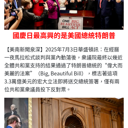
國慶日最高興的是美國總統特朗普
【美南新聞泉深】2025年7月3日華盛頓訊：在經曆
一夜馬拉松式談判與黨內動蕩後，衆議院最終以幾近
全體共和黨支持的結果通過了特朗普總統的“偉大而
美麗的法案”（Big, Beautiful Bill），標志著這項
3.3萬億美元的宏大立法即將送交總統簽署，僅有兩
位共和黨衆議員投下反對票。