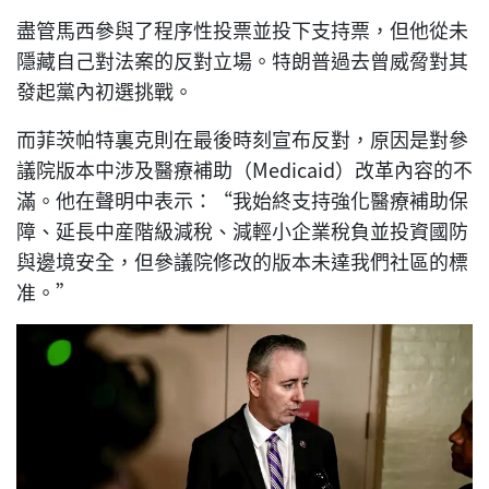
盡管馬西參與了程序性投票並投下支持票，但他從未
隱藏自己對法案的反對立場。特朗普過去曾威脅對其
發起黨內初選挑戰。
而菲茨帕特裏克則在最後時刻宣布反對，原因是對參
議院版本中涉及醫療補助（Medicaid）改革內容的不
滿。他在聲明中表示：“我始終支持強化醫療補助保
障、延長中産階級減稅、減輕小企業稅負並投資國防
與邊境安全，但參議院修改的版本未達我們社區的標
准。”