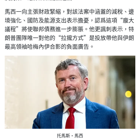
馬西一向主張財政緊縮，對該法案中涵蓋的減稅、邊
境強化、國防及能源支出表示擔憂，認爲這項“龐大
議程”將使聯邦債務進一步膨脹。他更諷刺表示，特
朗普團隊唯一對他的“拉攏方式”是投放帶他與伊朗
最高領袖哈梅內伊合影的負面廣告。
托馬斯·馬西