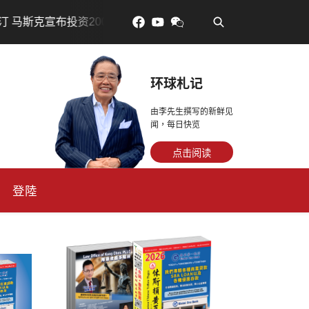
•
200亿美元建设AI芯片制造基地
吃對了更年輕：花青素如
环球札记
由李先生撰写的新鲜见
闻，每日快览
点击阅读
登陸