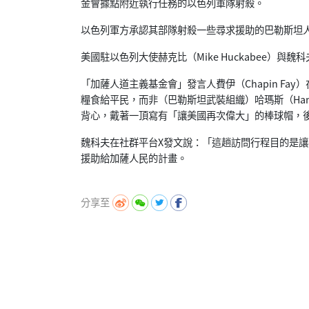
金會據點附近執行任務的以色列軍隊射殺。
以色列軍方承認其部隊射殺一些尋求援助的巴勒斯坦
美國駐以色列大使赫克比（Mike Huckabee）與魏
「加薩人道主義基金會」發言人費伊（Chapin Fa
糧食給平民，而非（巴勒斯坦武裝組織）哈瑪斯（
H
背心，戴著一頂寫有「讓美國再次偉大」的棒球帽，
魏科夫在社群平台X發文說：「這趟訪問行程目的是讓
援助給加薩人民的計畫。
分享至