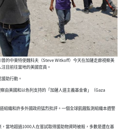
普的中東特使魏科夫（Steve Witkoff）今天在加薩走廊視察美
人注目前往當地的美國官員。
述援助行動。
視察由美國和以色列支持的「加薩人道主義基金會」（Gaza
道組織和許多外國政府猛烈批評。
一個全球飢餓監測組織本週警
來，
當地超過1000人在嘗試取得援助物資時被殺，
多數是遭在基