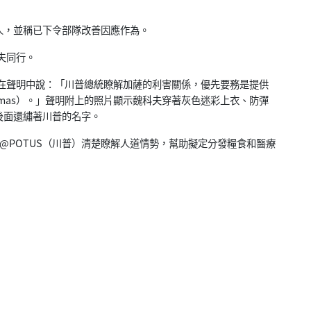
人，
並稱已下令部隊改善因應作為。
科夫同行。
y）在聲明中說：「川普總統瞭解加薩的利害關係，
優先要務是提供
amas）。」聲明附上的照片顯示魏科夫穿著灰色迷彩上衣、
防彈
後面還繡著川普的名字。
@
POTUS（川普）清楚瞭解人道情勢，
幫助擬定分發糧食和醫療