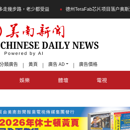
•
都受益
德州TeraFab芯片项目落户奥斯汀 马斯克宣布投资
分類廣告
黃頁
廣告 AD
廣告價格
|
|
|
娛樂
體壇
電視