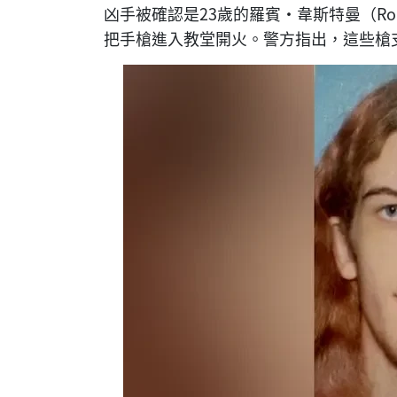
凶手被確認是23歲的羅賓·韋斯特曼（Rob
把手槍進入教堂開火。警方指出，這些槍