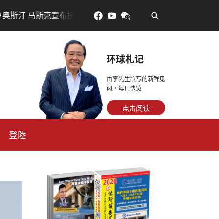
•
200亿美元建设AI芯片制造基地
吃對了更年輕：花青素如
环球札记
由李先生撰写的新鲜见
闻，每日快览
点击阅读
登陸