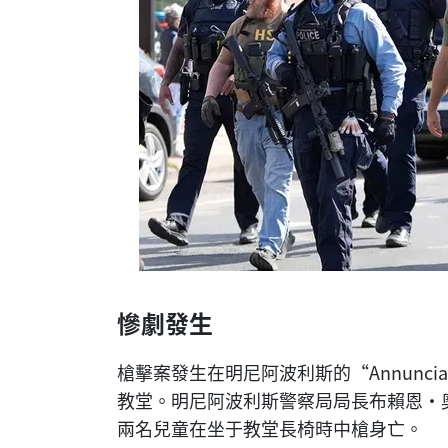
慘劇發生
槍擊案發生在明尼阿波利斯的“Annunciati
教堂。明尼阿波利斯警察局局長布賴恩·奧哈
兩名兒童在坐于教堂長椅時中槍身亡。