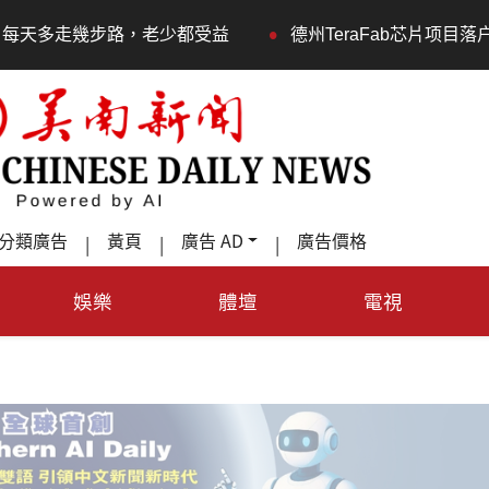
•
都受益
德州TeraFab芯片项目落户奥斯汀 马斯克宣布投资
分類廣告
黃頁
廣告 AD
廣告價格
|
|
|
娛樂
體壇
電視