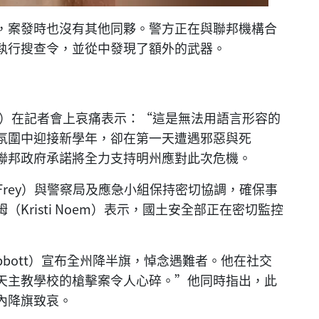
，案發時也沒有其他同夥。警方正在與聯邦機構合
執行搜查令，並從中發現了額外的武器。
lz）在記者會上哀痛表示：“這是無法用語言形容的
氛圍中迎接新學年，卻在第一天遭遇邪惡與死
聯邦政府承諾將全力支持明州應對此次危機。
 Frey）與警察局及應急小組保持密切協調，確保事
Kristi Noem）表示，國土安全部正在密切監控
Abbott）宣布全州降半旗，悼念遇難者。他在社交
天主教學校的槍擊案令人心碎。”他同時指出，此
內降旗致哀。