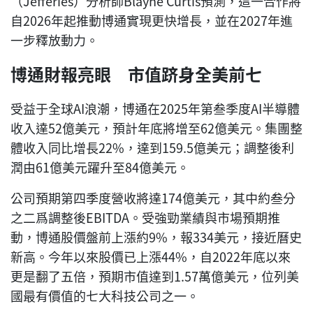
（Jefferies）分析師Blayne Curtis預測，這一合作將
自2026年起推動博通實現更快增長，並在2027年進
一步釋放動力。
博通財報亮眼 市值跻身全美前七
受益于全球AI浪潮，博通在2025年第叁季度AI半導體
收入達52億美元，預計年底將增至62億美元。集團整
體收入同比增長22%，達到159.5億美元；調整後利
潤由61億美元躍升至84億美元。
公司預期第四季度營收將達174億美元，其中約叁分
之二爲調整後EBITDA。受強勁業績與市場預期推
動，博通股價盤前上漲約9%，報334美元，接近曆史
新高。今年以來股價已上漲44%，自2022年底以來
更是翻了五倍，預期市值達到1.57萬億美元，位列美
國最有價值的七大科技公司之一。