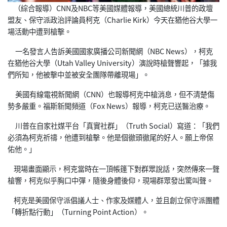
（綜合報導）CNN及NBC等美國媒體報導，美國總統川普的政壇
盟友、保守派政治評論員柯克（Charlie Kirk）今天在猶他谷大學一
場活動中遭到槍擊。
一名發言人告訴美國國家廣播公司新聞網（NBC News），柯克
在猶他谷大學（Utah Valley University）演說時槍聲響起，「據我
們所知，他被擊中並被安全團隊帶離現場」。
美國有線電視新聞網（CNN）也報導柯克中槍消息，但不清楚傷
勢多嚴重。福斯新聞頻道（Fox News）報導，柯克已送醫治療。
川普在自家社媒平台「真實社群」（Truth Social）寫道：「我們
必須為柯克祈禱，他遭到槍擊。他是個徹頭徹尾的好人。願上帝保
佑他。」
現場畫面顯示，柯克當時在一頂帳篷下對群眾說話，突然傳來一聲
槍響，柯克似乎胸口中彈，隨後身體後仰，現場群眾發出驚叫聲。
柯克是美國保守派倡議人士、作家及媒體人，並且創立保守派團體
「轉折點行動」（Turning Point Action）。