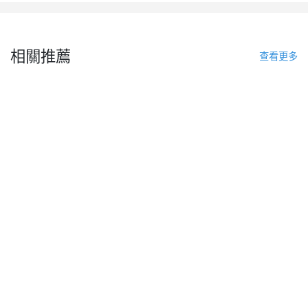
相關推薦
查看更多
特朗普簽署兩項行政令 再度收緊出生公民權與“生育旅遊”政策
2026-08-06
328