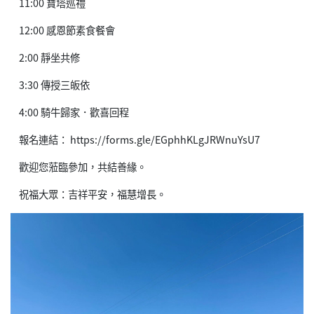
11:00 寶塔巡禮
12:00 感恩節素食餐會
2:00 靜坐共修
3:30 傳授三皈依
4:00 騎牛歸家．歡喜回程
報名連結： https://forms.gle/EGphhKLgJRWnuYsU7
歡迎您蒞臨參加，共結善緣。
祝福大眾：吉祥平安，福慧增長。