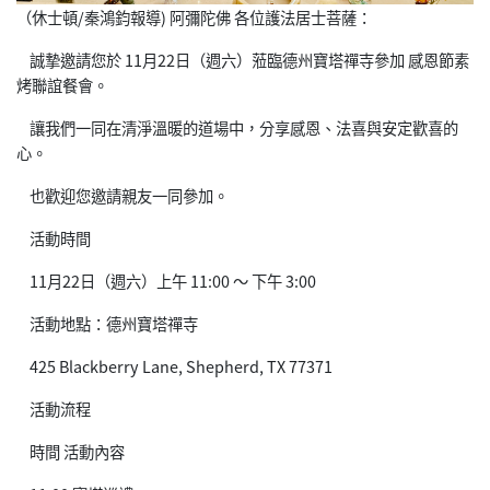
（休士頓/秦鴻鈞報導) 阿彌陀佛 各位護法居士菩薩：
誠摯邀請您於 11月22日（週六）蒞臨德州寶塔禪寺參加 感恩節素
烤聯誼餐會。
讓我們一同在清淨溫暖的道場中，分享感恩、法喜與安定歡喜的
心。
也歡迎您邀請親友一同參加。
活動時間
11月22日（週六）上午 11:00 ～ 下午 3:00
活動地點：德州寶塔禪寺
425 Blackberry Lane, Shepherd, TX 77371
活動流程
時間 活動內容