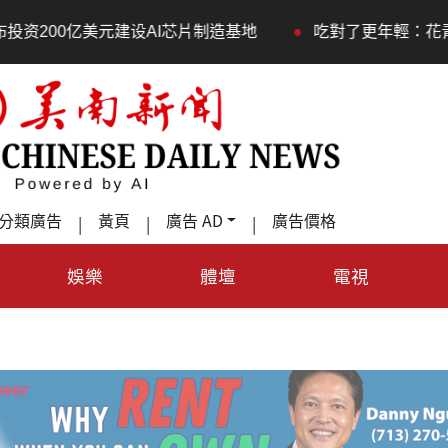
•
美元建设AI芯片制造基地
吃對了更年輕：花青素如何守住
分類廣告
黃頁
廣告 AD
廣告價格
|
|
|
娛樂
體壇
電視