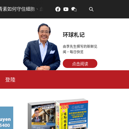
•
細胞、血管與大腦活力
眼睛好累?古人說「久視傷血」道理
环球札记
由李先生撰写的新鲜见
闻，每日快览
点击阅读
登陸