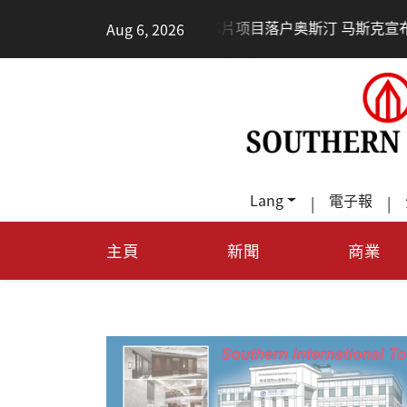
•
Aug 6, 2026
德州TeraFab芯片项目落户奥斯汀 马斯克宣布投资200亿
Lang
電子報
|
|
主頁
新聞
商業