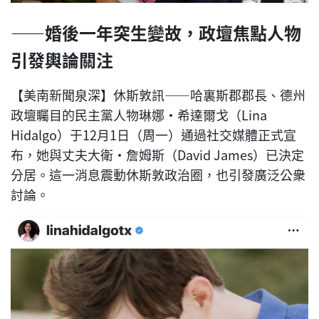
——婚後一年突生變故，政壇焦點人物
引發輿論關注
【美南新聞泉深】休斯敦訊——哈裏斯郡郡長、德州
政壇矚目的民主黨人物琳娜·希達爾戈（Lina
Hidalgo）于12月1日（周一）通過社交媒體正式宣
布，她與丈夫大衛·詹姆斯（David James）已決定
分居。這一消息震動休斯敦政治圈，也引發廣泛公衆
討論。