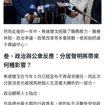
然而此後的一年中，希達爾戈經曆了職務壓力、醫療
休假、政治爭議、政策改革等多重挑戰，使其始終處
于輿論中心。
叁、政治與公衆反應：分居聲明將帶來
何種影響？
希達爾戈在今年 9 月已經宣布不再尋求連任，而此次
分居消息也被視爲她個人生涯重大轉折的一部分。
政治觀察人士指出：
作爲德州最大郡的行政首長，她的私生活難免受到政