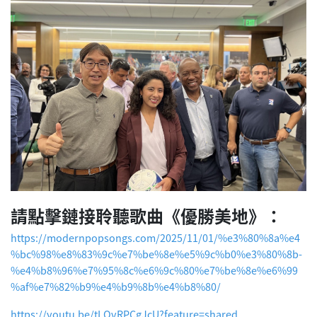
請點擊鏈接聆聽歌曲《優勝美地》：
https://modernpopsongs.com/2025/11/01/%e3%80%8a%e4
%bc%98%e8%83%9c%e7%be%8e%e5%9c%b0%e3%80%8b-
%e4%b8%96%e7%95%8c%e6%9c%80%e7%be%8e%e6%99
%af%e7%82%b9%e4%b9%8b%e4%b8%80/
https://youtu.be/tLOvRPCgJcU?feature=shared