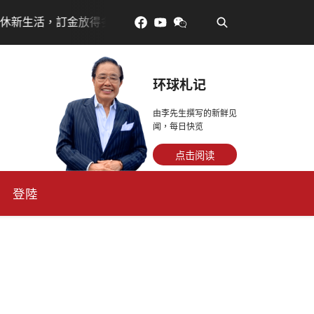
•
金放得多，月租省更多！
每天多走幾步路，老少都受益
环球札记
由李先生撰写的新鲜见
闻，每日快览
点击阅读
登陸