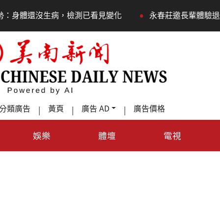
•
生病，檢測已看見變化
永春莊邀長輩體驗退休新生活，訂
分類廣告
黃頁
廣告 AD
廣告價格
|
|
|
娛樂
體壇
電視