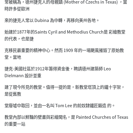
常被稱為，德州捷克人的母親鎮 (Mother of Czechs in Texas) ，當
時許多從歐洲
來的捷克人常以 Dubina 為中轉，再移向美州各地。
始建於1877年的Saints Cyril and Methodius Church是 彩繪教堂
的代表，也是捷
克移民最重要的精神中心。然而 1909 年的一場颶風摧毀了原始教
堂。當地
捷克-美國社區於1912年籌得資金後，聘請德州建築師 Leo
Dielmann 設計並重
建了現今所見的教堂。值得一提的是，新教堂塔頂上的鐵十字架，
是從舊教
堂廢墟中取回，並由一名叫 Tom Lee 的前奴隸鐵匠鍛造 的。
教堂內部以鮮豔的壁畫與彩繪聞名，是 Painted Churches of Texas
的重要一站