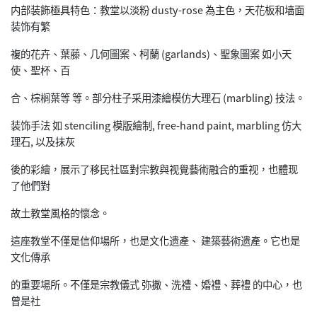
内部装飾極具特色：教堂以淡粉 dusty-rose 為主色，天花板和墙面
装饰有繁
複的花卉、葉藤、几何圖案、柯蘭 (garlands)、聖象圖案 如小天
使、聖杯、百
合、棕榈葉等 等。部分柱子采用漆繪模仿大理石 (marbling) 技法。
装饰手法 如 stenciling 模版繪制, free-hand paint, marbling 仿大
理石, 以及抹灰
後的彩繪，展示了移民社區對宗教與视覺藝術融合的重视，也體现
了他們對
故土教堂風格的懷念。
這座教堂不僅是信仰場所，也是文化遗產、 建築藝術遗產。它也是
文化傳承
的重要場所。不僅是宗教儀式 弥撒、洗禮、婚禮、葬禮 的中心，也
曾是社