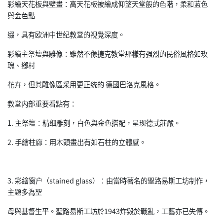
彩繪天花板與壁畫：高天花板被繪成仰望天堂般的色階，柔和蓝色
與金色點
缀，具有欧洲中世纪教堂的视覺深度。
彩繪主祭壇與雕像：雖然不像捷克教堂那樣有强烈的民俗風格如玫
瑰、鄉村
花卉，但其雕像區采用更正统的 德國巴洛克風格。
教堂内部重要看點有：
1. 主祭壇：精细雕刻，白色與金色搭配，呈现德式莊嚴。
2. 手繪柱廊：用木頭畫出有如石柱的立體感。
3. 彩繪窗户（stained glass）：由當時著名的聖路易斯工坊制作，
主题多為聖
母與基督生平。聖路易斯工坊於1943炸毀於戰亂，工藝亦已失傳。