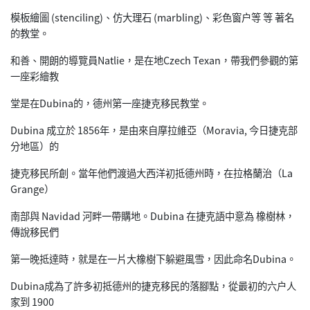
模板繪圖 (stenciling)、仿大理石 (marbling)、彩色窗户等 等 著名
的教堂。
和善、開朗的導覽員Natlie，是在地Czech Texan，帶我們參觀的第
一座彩繪教
堂是在Dubina的，德州第一座捷克移民教堂。
Dubina 成立於 1856年，是由來自摩拉維亞（Moravia, 今日捷克部
分地區）的
捷克移民所創。當年他們渡過大西洋初抵德州時，在拉格蘭治（La
Grange）
南部與 Navidad 河畔一帶購地。Dubina 在捷克語中意為 橡樹林，
傳說移民們
第一晚抵達時，就是在一片大橡樹下躲避風雪，因此命名Dubina。
Dubina成為了許多初抵德州的捷克移民的落腳點，從最初的六户人
家到 1900