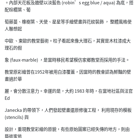
。內部天花板及牆壁以淡藍色 (robin’s egg blue / aqua) 為底，搭
配棕櫚葉、葡
萄藤蔓、橡樹葉、天使、星星等手繪壁畫與花紋裝飾 ， 整體風格使
人聯想起
中歐 、東歐的教堂藝術。柱子看起來像大理石，其實是木柱漆成大
理石的假
象 (faux-marble) ，是當時移民希望模仿家鄉教堂而採用的手法。
教堂原彩繪曾在1952年被用白漆覆蓋，因當時的教會認為鮮豔的壁
畫過於華
麗，會分散注意力。幸運的是，大約 1983 年時，在當地社區與法官
Ed
Janecka 的帶領下，人們發起壁畫還原修復工程， 利用現存的模板
(stencils) 與
設計，重現教堂彩繪的原貌，有些原始圖案已經失傳的地方，則由
藝術家依