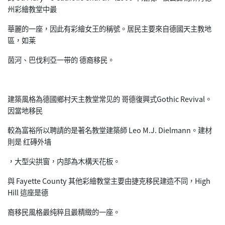
州彩繪教堂中最
華麗的一座，因此有彩繪女王的稱號。居民主要來自德國天主教地
區，如莱
茵河、巴伐利亞一带的 德裔移民。
建築風格為德國鄉村天主教堂常见的 哥德復興式Gothic Revival。
因當地移民
較為富裕所以聘請的是著名教堂建築師 Leo M.J. Dielmann。建材
則是 红磚外墙
，大型尖拱窗，内部為木構天花板。
與 Fayette County 其他彩繪教堂主要由捷克移民建造不同，High
Hill 這座是德
裔移民風格最纯粹且最精緻的一座。