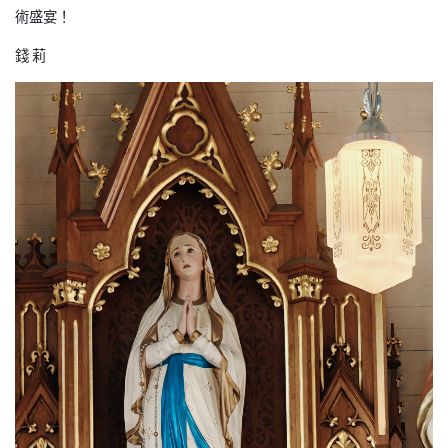
術盛宴！
錢 莉