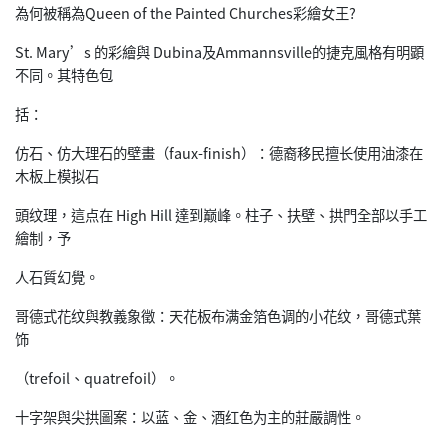
為何被稱為Queen of the Painted Churches彩繪女王?
St. Mary’s 的彩繪與 Dubina及Ammannsville的捷克風格有明顕
不同。其特色包
括：
仿石、仿大理石的壁畫（faux-finish）：德裔移民擅长使用油漆在
木板上模拟石
頭纹理，這点在 High Hill 達到巅峰。柱子、扶壁、拱門全部以手工
繪制，予
人石質幻覺。
哥德式花纹與教義象徵：天花板布满金箔色调的小花纹，哥德式葉
饰
（trefoil、quatrefoil）。
十字架與尖拱圖案：以蓝、金、酒红色为主的莊嚴調性。