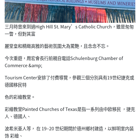
三月時曾來到過High Hill St. Mary’s Catholic Church，雖是匆匆
一瞥，但對其富
麗堂皇和精緻高雅的藝術氛圍大為驚艶，且念念不忘。
今次重遊，周宏會長行前親自電話Schulenburg Chamber of
Commerce &amp;
Tourism Center安排了付費導覽，參觀三個分別具有19世纪捷克或
德國移民特
色的彩繪教堂。
彩繪教堂Painted Churches of Texas是指一系列由中欧移民 ，捷克
人、德國人、
波希米亜人等， 在 19–20 世纪期間於德州鄉村建造，以鲜明室内装
饰 彩繪、