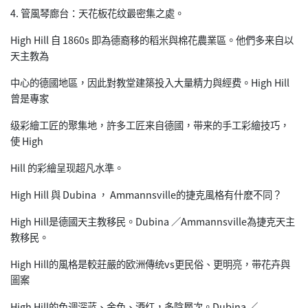
4. 管風琴廊台：天花板花纹最密集之處。
High Hill 自 1860s 即為德裔移的稻米與棉花農業區。他們多来自以
天主教為
中心的德國地區，因此對教堂建築投入大量精力與經费。High Hill
曾是專家
级彩繪工匠的聚集地，許多工匠来自德國，带来的手工彩繪技巧，
使 High
Hill 的彩繪呈现超凡水準。
High Hill 與 Dubina ， Ammannsville的捷克風格有什麽不同？
High Hill是德國天主教移民。Dubina ／Ammannsville為捷克天主
教移民。
High Hill的風格是較莊嚴的欧洲傳统vs更民俗、更明亮，带花卉與
圖案
High Hill的色调深蓝、金色、酒红，多陰層次。Dubina ／