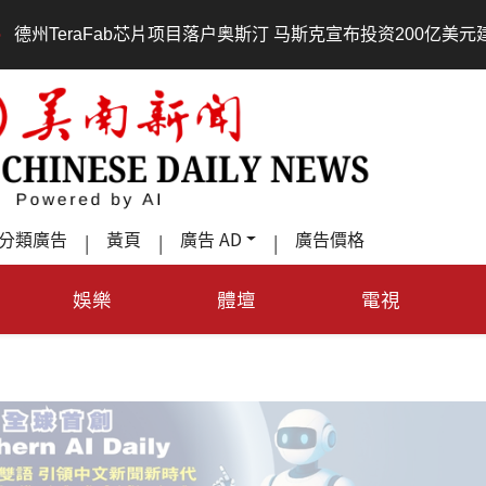
raFab芯片项目落户奥斯汀 马斯克宣布投资200亿美元建设AI芯
分類廣告
黃頁
廣告 AD
廣告價格
|
|
|
娛樂
體壇
電視