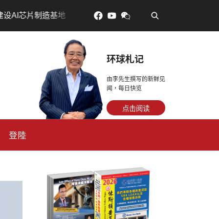
•
片制造基地
吃對了更年輕：花青素如何守住細胞、血管與
环球札记
由李先生撰写的新鲜见
闻，每日快览
点击阅读
登陸