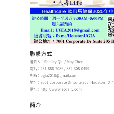
聯繫方式
聯繫人：Shelley Qiu / May Chen
電話：281-888-7086 / 832-308-0499
郵箱：ugia2018@gmail.com
地址：7001 Corporate Dr. suite 205. Houston TX 7
網址：
http://www.scdaily.com
簡介