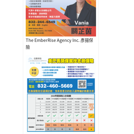
The EmberRise Agency Inc. 彥揚保
險