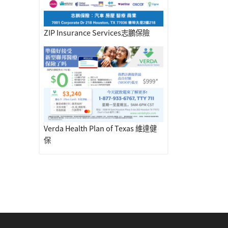
ZIP Insurance Services志鵬保險
Verda Health Plan of Texas 維達健
保