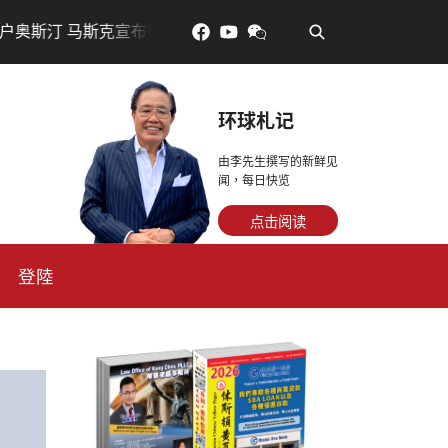
•
斯克宣布投资200亿美元建设AI芯片制造基地
吃對了更年輕
环球札记
由李先生撰写的新鲜见
闻，每日快览
点击阅读
登陸