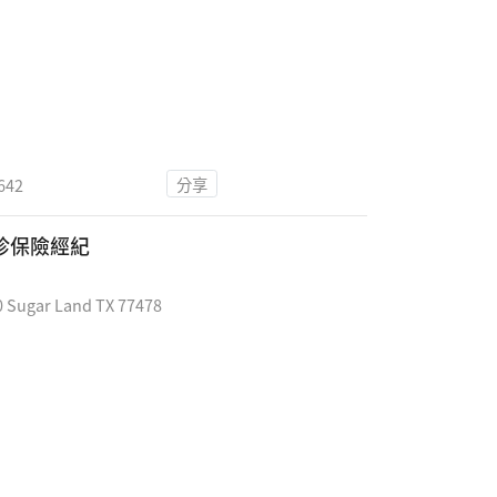
分享
642
趙穗珍保險經紀
 Sugar Land TX 77478