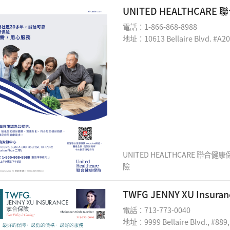
UNITED HEALTHCAR
電話：1-866-868-8988
地址：10613 Bellaire Blvd. #A20
UNITED HEALTHCARE 聯合健康
險
TWFG JENNY XU Insur
電話：713-773-0040
地址：9999 Bellaire Blvd., #889,