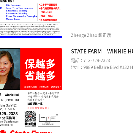
Zhenge Zhao 趙正娥
STATE FARM – WINNIE
電話：713-729-2323
地址：9889 Bellaire Blvd #132 H