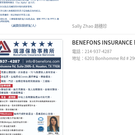
Sally Zhao 趙穗珍
BENEFONS INSURANC
電話：214-937-4287
地址：6201 Bonhomme Rd # 290N