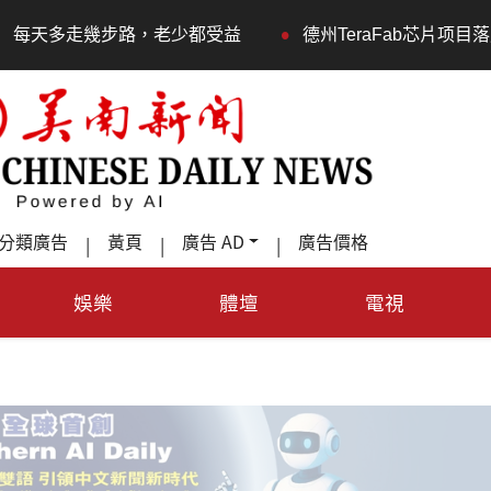
•
步路，老少都受益
德州TeraFab芯片项目落户奥斯汀 马
分類廣告
黃頁
廣告 AD
廣告價格
|
|
|
娛樂
體壇
電視