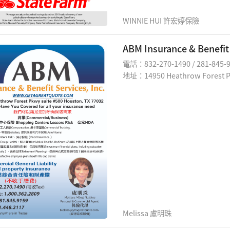
WINNIE HUI 許宏婷保險
ABM Insurance & Benef
電話：832-270-1490 / 281-845-
地址：14950 Heathrow Forest Pk
Melissa 盧明珠