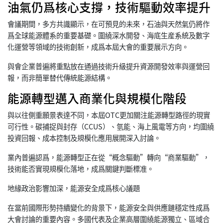
油氣仍爲核心支撐，技術驅動效率提升
會議期間，多方共識顯示，在可預見的未來，石油與天然氣仍將作
爲全球能源體系的重要基礎。圍繞深水開發、海底生産系統及數字
化運營等領域的技術創新，成爲本屆大會的重要展示方向。
與會企業普遍將重點放在通過技術升級提升資源開發效率與運營回
報，而非簡單替代傳統能源結構。
能源轉型邁入商業化與規模化階段
與以往側重願景表達不同，本屆OTC更加關注能源轉型路徑的現實
可行性。碳捕捉與封存（CCUS）、氫能、海上風電等方向，均圍繞
投資回報、成本控制及規模化應用展開深入討論。
業內普遍認爲，能源轉型正在從“概念驅動”轉向“商業驅動”，
技術能否實現規模化落地，成爲關鍵判斷標准。
地緣政治影響加深，能源安全成爲核心議題
在當前國際形勢持續變化的背景下，能源安全與供應鏈穩定性成爲
大會討論的重要內容。多國代表及企業高層圍繞能源獨立、區域合