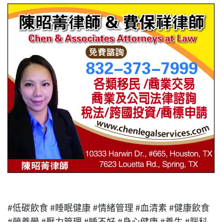
#低碳飲食 #睡眠健康 #情緒管理 #血清素 #健康飲食
#營養學 #壓力管理 #睡不好 #身心健康 #養生 #腦科