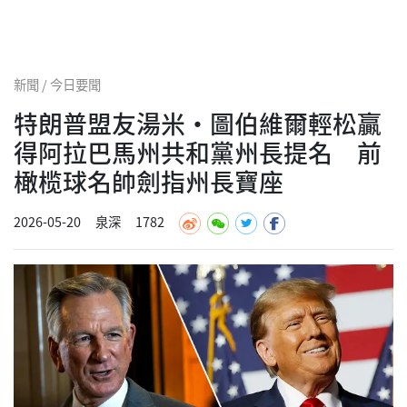
新聞 / 今日要聞
特朗普盟友湯米·圖伯維爾輕松贏
得阿拉巴馬州共和黨州長提名 前
橄榄球名帥劍指州長寶座
2026-05-20
泉深
1782