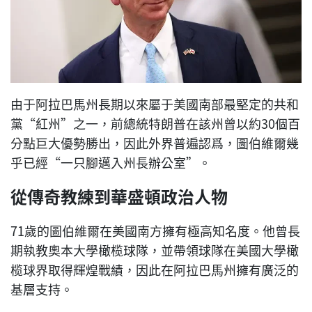
由于阿拉巴馬州長期以來屬于美國南部最堅定的共和
黨“紅州”之一，前總統特朗普在該州曾以約30個百
分點巨大優勢勝出，因此外界普遍認爲，圖伯維爾幾
乎已經“一只腳邁入州長辦公室”。
從傳奇教練到華盛頓政治人物
71歲的圖伯維爾在美國南方擁有極高知名度。他曾長
期執教奧本大學橄榄球隊，並帶領球隊在美國大學橄
榄球界取得輝煌戰績，因此在阿拉巴馬州擁有廣泛的
基層支持。