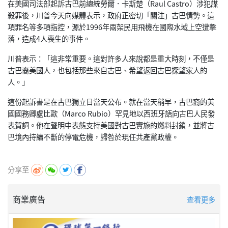
在美國司法部起訴古巴前總統勞爾．卡斯楚（Raul Castro）涉犯謀
殺罪後，川普今天向媒體表示，政府正密切「
關注」古巴情勢。這
項罪名等多項指控，
源於1996年兩架民用飛機在國際水域上空遭擊
落，
造成4人喪生的事件。
川普表示：「這非常重要。這對許多人來說都是重大時刻，
不僅是
古巴裔美國人，也包括那些來自古巴、
希望返回古巴探望家人的
人。」
這份起訴書是在古巴獨立日當天公布。就在當天稍早，
古巴裔的美
國國務卿盧比歐（Marco Rubio）罕見地以西班牙語向古巴人民發
表賀詞。
他在聲明中表態支持美國對古巴實施的燃料封鎖，
並將古
巴境內持續不斷的停電危機，歸咎於現任共產黨政權。
分享至
商業廣告
查看更多