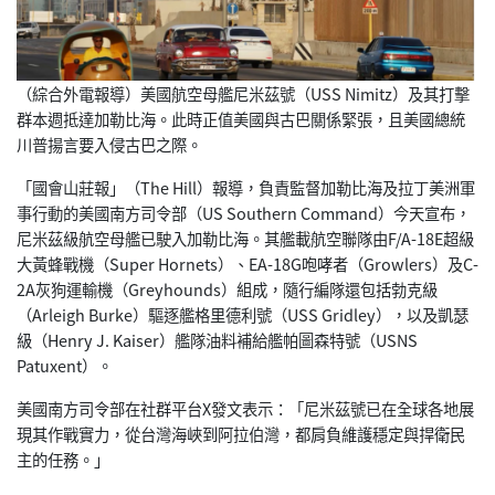
（綜合外電報導）美國航空母艦尼米茲號（USS Nimitz）及其打擊
群本週抵達加勒比海。
此時正值美國與古巴關係緊張，
且美國總統
川普揚言要入侵古巴之際。
「國會山莊報」（The Hill）報導，
負責監督加勒比海及拉丁美洲軍
事行動的美國南方司令部（US Southern Command）今天宣布，
尼米茲級航空母艦已駛入加勒比海。
其艦載航空聯隊由F/A-18E超級
大黃蜂戰機（Super Hornets）、EA-18G咆哮者（Growlers）
及C-
2A灰狗運輸機（Greyhounds）組成，
隨行編隊還包括勃克級
（Arleigh Burke）驅逐艦格里德利號（USS Gridley），以及凱瑟
級（Henry J. Kaiser）艦隊油料補給艦帕圖森特號（USNS
Patuxent）。
美國南方司令部在社群平台X發文表示：「
尼米茲號已在全球各地展
現其作戰實力，從台灣海峽到阿拉伯灣，
都肩負維護穩定與捍衛民
主的任務。」