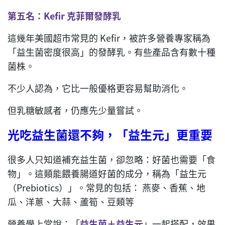
第五名：
Kefir
克菲爾發酵乳
這幾年美國超市常見的 Kefir，被許多營養專家稱為
「益生菌密度很高」的發酵乳。有些產品含有數十種
菌株。
不少人認為，它比一般優格更容易幫助消化。
但乳糖敏感者，仍應先少量嘗試。
光吃益生菌還不夠
，
「益生元」更重要
很多人只知道補充益生菌，卻忽略：好菌也需要「食
物」。這類能餵養腸道好菌的成分，稱為「益生元
（Prebiotics）」。常見的包括： 燕麥、香蕉、地
瓜、洋蔥、大蒜、蘆筍、豆類等
營養學上常說：「
益生菌＋益生元
」一起搭配，效果