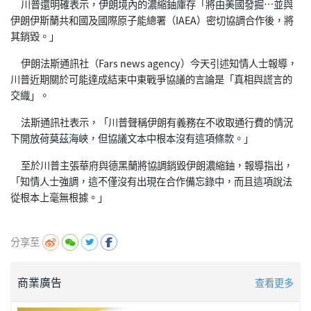
川普還明確表示，伊朗境內的濃縮鈾庫存「將由美國發掘…並與
伊朗伊斯蘭共和國及國際原子能總署（IAEA）密切協調合作後，將
其銷毀。」
伊朗法斯通訊社（Fars news agency）今天引述知情人士報導，
川普近期關於可能達成結束中東戰爭協議的言論是「真相與謊言的
交織」。
法斯通訊社表示，「川普聲稱伊朗有義務在不收取通行費的情況
下開放荷莫茲海峽，但協議文本中根本沒有這項條款。」
至於川普主張華府與德黑蘭將協調銷毀伊朗濃縮鈾，報導指出，
「知情人士強調，這不僅沒有出現在合作備忘錄中，而且這項說法
從根本上毫無根據。」
分享至
商業廣告
查看更多