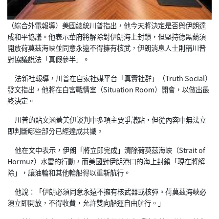
（綜合外電報導）美國總統川普指出，他今天將決定是否與伊朗達
成和平協議。他表示華府將解除對伊朗海上封鎖，但堅持德黑蘭須
開放荷莫茲海峽並同意永遠不得擁有核武，伊朗消息人士則稱川普
對協議說法「真假參半」。
法新社報導，川普在自家社媒平台「真實社群」（Truth Social）
發文指出，他將在白宮戰情室（Situation Room）開會，以做出最
終決定。
川普的貼文涵蓋美伊談判中多項主要爭議點，但從內容中無法立
即判斷哪些部分已經達成共識。
他在文中表示，伊朗「將立即完成」清除荷莫茲海峽（Strait of
Hormuz）水雷的行動，而美國對伊朗港口的海上封鎖「現在將解
除」，讓油輪和其他輪船得以重新航行。
他說：「伊朗必須同意永遠不擁有核武器或核彈。荷莫茲海峽必
須立即開放，不得收費，允許雙向船運自由航行。」