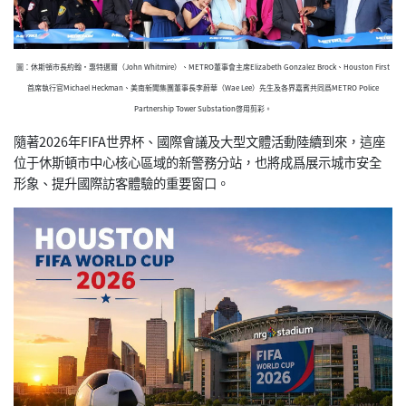
圖：休斯頓市長約翰·惠特邁爾（John Whitmire）、METRO董事會主席Elizabeth Gonzalez Brock、Houston First
首席執行官Michael Heckman、美南新聞集團董事長李蔚華（Wae Lee）先生及各界嘉賓共同爲METRO Police
Partnership Tower Substation啓用剪彩。
隨著2026年FIFA世界杯、國際會議及大型文體活動陸續到來，這座
位于休斯頓市中心核心區域的新警務分站，也將成爲展示城市安全
形象、提升國際訪客體驗的重要窗口。