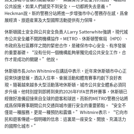
公共設施，如果人們感受不到安全，一切都將失去意義。”
Heckman說。新的警務分站將進一步增強市中心警務存在感，爲會
展經濟、旅遊産業及大型國際活動提供有力保障。
休斯頓國土安全與公共安全負責人Larry Satterwhite強調，現代城
市公共安全離不開跨機構協作。METRO、休斯頓警察局（HPD）、
市政府及社區夥伴之間的緊密合作，是確保市中心安全、有序發展
的重要基礎。“沒有任何一個機構能夠單獨完成公共安全工作，合
作才是成功的關鍵。”他說。
休斯頓市長John Whitmire在講話中表示，近年來休斯頓市中心正
迎來快速發展，酒店入住率、會展活動和體育賽事均創下良好表
現。隨著越來越多大型活動落地休斯頓，城市公共安全體系必須同
步升級。他特別提到即將到來的2026年FIFA世界杯賽事，休斯頓已
經做好准備迎接來自全球的遊客和球迷，而新的METRO警務分站將
成爲保障賽事期間公共交通與城市運行安全的重要節點。“安全不
僅是一種服務，更是一種預防和震懾。”Whitmire表示，“它向市
民和遊客傳遞一個明確的信息：這裏是一座安全、開放、充滿活力
的國際化城市。”